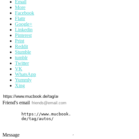
Email
More
Facebook
Flattr
Google+
Linkedin
Pinterest
Print
Reddit
Stumble
tumblr
Twitter
VK
WhatsApp
Yummly
Xing
Friend's email
Message