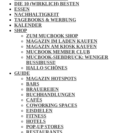
DIE 10 (WIRKLICH) BESTEN
ESSEN
NACHHALTIGKEIT
TAGEBOOKS & WERBUNG
KALENDER
SHOP
ZUM MUCBOOK SHOP
MAGAZIN IM LADEN KAUFEN
MAGAZIN AM KIOSK KAUFEN
MUCBOOK MEMBER CLUB
MUCBOOK-SIEBDRUCK: WENIGER
BUSSIBUSSI!
HALLO SCHÖNES
GUIDE
MAGAZIN HOTSPOTS
BARS
BRAUEREIEN
BUCHHANDLUNGEN
CAFÉS
COWORKING SPACES
EISDIELEN
FITNESS
HOTELS
POP-UP STORES
RESTAURANTS