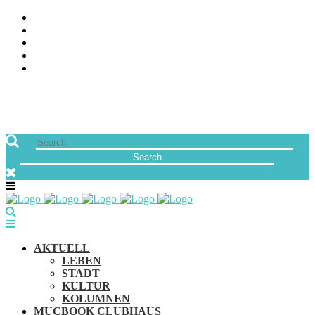
ÜBER UNS
JOBS
FREUNDE VON MUCBOOK | BLOGROLL
NEWSLETTER
IMPRESSUM & DATENSCHUTZ
AKTUELL
LEBEN
STADT
KULTUR
KOLUMNEN
MUCBOOK CLUBHAUS