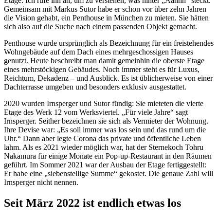
Etage. Ich rufe ihn an, um zu verstehen, was hinter „Aahhh“ steckt.
Gemeinsam mit Markus Sutor habe er schon vor über zehn Jahren
die Vision gehabt, ein Penthouse in München zu mieten. Sie hätten
sich also auf die Suche nach einem passenden Objekt gemacht.
Penthouse wurde ursprünglich als Bezeichnung für ein freistehendes
Wohngebäude auf dem Dach eines mehrgeschossigen Hauses
genutzt. Heute beschreibt man damit gemeinhin die oberste Etage
eines mehrstöckigen Gebäudes. Noch immer steht es für Luxus,
Reichtum, Dekadenz – und Ausblick. Es ist üblicherweise von einer
Dachterrasse umgeben und besonders exklusiv ausgestattet.
2020 wurden Irnsperger und Sutor fündig: Sie mieteten die vierte
Etage des Werk 12 vom Werksviertel. „Für viele Jahre“ sagt
Irnsperger. Seither bezeichnen sie sich als Vermieter der Wohnung.
Ihre Devise war: „Es soll immer was los sein und das rund um die
Uhr.“ Dann aber legte Corona das private und öffentliche Leben
lahm. Als es 2021 wieder möglich war, hat der Sternekoch Tohru
Nakamura für einige Monate ein Pop-up-Restaurant in den Räumen
geführt. Im Sommer 2021 war der Ausbau der Etage fertiggestellt:
Er habe eine „siebenstellige Summe“ gekostet. Die genaue Zahl will
Irnsperger nicht nennen.
Seit März 2022 ist endlich etwas los