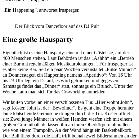
„Ein Happening“, antwortet Irnsperger.
Der Blick vom Dancefloor auf das DJ-Pult
Eine große Hausparty
Eigentlich ist es eine Hausparty: eine mit einer Gästeliste, auf der
400 Menschen stehen. Laut Behörden ist das „Aahhh“ ein „Betrieb
einer Bar mit regelmäßigen Musikdarbietungen“. Für Irnsperger ist
es aber keine Bar. Seit ein paar Wochen veranstaltet „Pulse Munich“
an Donnerstagen ein Happening namens „Aperitivo“: Von 16 Uhr
bis 23 Uhr legt ein DJ auf, es wird getrunken und gegessen.
Samstags findet das „Dinner“ statt, sonntags ein Brunch. Unter der
Woche kann man sich für das Co-working anmelden.
Wir laufen vorbei an einer verschlossenen Tür. „Hier wohnt John“,
sagt Köster. John ist der „Bewohner“. Es geht eine Treppe herunter,
laute klatschende Geräusche dringen durch die Tür. Köster öffnet
sie: Zwei junge Männer in weißen Hemden werfen sich mit einem
großen Gummiball ab, lassen ihn an ihren Oberkörpern abprallen
wie von einem Trampolin. An der Wand hängt ein Basketballkorb.
Der Ball fliegt durch die Luft, trifft beinah zwei Bilderrahmen an der