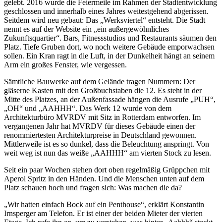
gelebt. 2016 wurde die Feiermeile im Rahmen der Stadtentwicklung
geschlossen und innerhalb eines Jahres weitestgehend abgerissen.
Seitdem wird neu gebaut: Das „Werksviertel“ entsteht. Die Stadt
nennt es auf der Website ein „ein außergewöhnliches
Zukunftsquartier“. Bars, Fitnessstudios und Restaurants säumen den
Platz. Tiefe Gruben dort, wo noch weitere Gebäude emporwachsen
sollen. Ein Kran ragt in die Luft, in der Dunkelheit hängt an seinem
Arm ein großes Fenster, wie vergessen.
Sämtliche Bauwerke auf dem Gelände tragen Nummern: Der
gläserne Kasten mit den Großbuchstaben die 12. Es steht in der
Mitte des Platzes, an der Außenfassade hängen die Ausrufe „PUH“,
„OH“ und „AAHHH“. Das Werk 12 wurde von dem
Architekturbüro MVRDV mit Sitz in Rotterdam entworfen. Im
vergangenen Jahr hat MVRDV für dieses Gebäude einen der
renommiertesten Architekturpreise in Deutschland gewonnen.
Mittlerweile ist es so dunkel, dass die Beleuchtung anspringt. Von
weit weg ist nun das weiße „AAHHH“ am vierten Stock zu lesen.
Seit ein paar Wochen stehen dort oben regelmäßig Grüppchen mit
Aperol Spritz in den Händen. Und die Menschen unten auf dem
Platz schauen hoch und fragen sich: Was machen die da?
„Wir hatten einfach Bock auf ein Penthouse“, erklärt Konstantin
Irnsperger am Telefon. Er ist einer der beiden Mieter der vierten