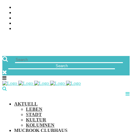
ÜBER UNS
JOBS
FREUNDE VON MUCBOOK | BLOGROLL
NEWSLETTER
IMPRESSUM & DATENSCHUTZ
AKTUELL
LEBEN
STADT
KULTUR
KOLUMNEN
MUCBOOK CLUBHAUS