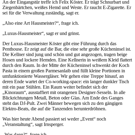
An der Eingangstür treffe ich Felix Köster. Er trägt Schnurbart und
Ziegenbärtchen, weißes Hemd und Weste. Er raucht E-Zigarette. Er
sei für die Verwaltung zuständig, sagt er.
„Also eine Art Hausmeister?“, frage ich.
„Luxus-Hausmeister“, sagt er und grinst.
Der Luxus-Hausmeister Köster gibt eine Führung durch das
Penthouse. Er zeigt auf die Bar, die eine sehr große Kücheninsel ist.
Die Kellner sind jung und schön und gut angezogen, tragen beige
Hosen und lockere Hemden. Eine Kellnerin in weißem Kleid flattert
durch den Raum. In der Mitte der Kücheninsel schwenkt der Koch
Pasta in einem großen Parmesanlaib und füllt kleine Portionen in
umfunktionierte Wassergläser. Wir gehen eine Treppe hinauf, an
deren Ende wartet der Co-working-space: ein langer dunkler Tisch
mit ein paar Stühlen. Ein Raum weiter befindet sich der
„Kinoraum“, ausstaffiert mit orangenen Designer-Sesseln. In alle
Blickrichtungen Metall, Beton oder Glas. Am Ende des Ganges
steht das DJ-Pult. Zwei Männer bewegen sich zu den gängigen
Elektro-Beats, die auf die Tanzenden herunterdröhnen.
Was hier heute Abend passiert sei weder „Event“ noch
„Veranstaltung“, sagt Irnsperger.
„Was dann?“, frage ich.