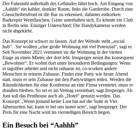
Der Fahrstuhl außerhalb des Gebäudes fährt hoch. Am Eingang von
„Aahhh“ ein kahler, dunkler Raum, links die Garderobe. Durch eine
Glasscheibenfront ist die Bar zu erkennen, dahinter entkorken
Barkeeper Weinflaschen, Gäste unterhalten sich. Es könnte ein Club
in Berlin sein. Einziger Unterschied: Die Handykameras werden
nicht abgeklebt.
Das Konzept ist schwer zu fassen. Auf der Website steht „social
hub“. Sie wollten „eine große Wohnung mit viel Potenzial“, sagt er.
Seit November 2021 vermieten sie die Wohnung in der vierten
Etage an einen Mieter, der dort lebt. Irnsperger nennt ihn konsequent
„Bewohner“. Er wohnt dort unter besonderen Bedingungen: Wenn
er tagsüber arbeitet und nicht zuhause ist, co-worken andere
Menschen in seinem Zuhause. Findet eine Party wie heute Abend
statt, muss er sein Zuhause mit den Partywütigen teilen. Werden die
Räumlichkeiten für eine Konferenz an eine Firma vermietet, muss er
draußen bleiben. So sei es im Vertrag vereinbart, sagt Irnsperger. Ab
Juni soll das Penthouse auch als „Hotel“ genutzt werden. Das
Konzept: „Wenn jemand keine Lust hat auf die Suite in Vier
Jahreszeiten hat, kann er bei uns lauter sein“, sagt Irnsperger. Der
Preis für eine Nacht wird im vierstelligen Bereich liegen.
Ein Besuch bei “Aahhh”