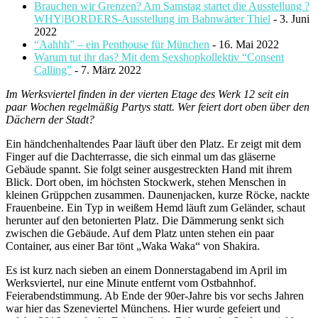
Brauchen wir Grenzen? Am Samstag startet die Ausstellung ?
WHY|BORDERS-Ausstellung im Bahnwärter Thiel
- 3. Juni
2022
“Aahhh” – ein Penthouse für München
- 16. Mai 2022
Warum tut ihr das? Mit dem Sexshopkollektiv “Consent
Calling”
- 7. März 2022
Im Werksviertel finden in der vierten Etage des Werk 12 seit ein
paar Wochen regelmäßig Partys statt. Wer feiert dort oben über den
Dächern der Stadt?
Ein händchenhaltendes Paar läuft über den Platz. Er zeigt mit dem
Finger auf die Dachterrasse, die sich einmal um das gläserne
Gebäude spannt. Sie folgt seiner ausgestreckten Hand mit ihrem
Blick. Dort oben, im höchsten Stockwerk, stehen Menschen in
kleinen Grüppchen zusammen. Daunenjacken, kurze Röcke, nackte
Frauenbeine. Ein Typ in weißem Hemd läuft zum Geländer, schaut
herunter auf den betonierten Platz. Die Dämmerung senkt sich
zwischen die Gebäude. Auf dem Platz unten stehen ein paar
Container, aus einer Bar tönt „Waka Waka“ von Shakira.
Es ist kurz nach sieben an einem Donnerstagabend im April im
Werksviertel, nur eine Minute entfernt vom Ostbahnhof.
Feierabendstimmung. Ab Ende der 90er-Jahre bis vor sechs Jahren
war hier das Szeneviertel Münchens. Hier wurde gefeiert und