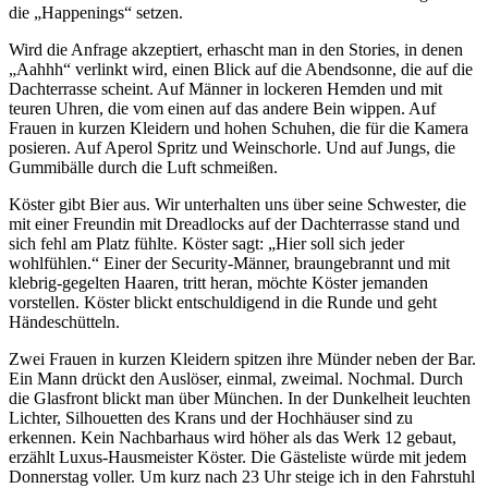
die „Happenings“ setzen.
Wird die Anfrage akzeptiert, erhascht man in den Stories, in denen
„Aahhh“ verlinkt wird, einen Blick auf die Abendsonne, die auf die
Dachterrasse scheint. Auf Männer in lockeren Hemden und mit
teuren Uhren, die vom einen auf das andere Bein wippen. Auf
Frauen in kurzen Kleidern und hohen Schuhen, die für die Kamera
posieren. Auf Aperol Spritz und Weinschorle. Und auf Jungs, die
Gummibälle durch die Luft schmeißen.
Köster gibt Bier aus. Wir unterhalten uns über seine Schwester, die
mit einer Freundin mit Dreadlocks auf der Dachterrasse stand und
sich fehl am Platz fühlte. Köster sagt: „Hier soll sich jeder
wohlfühlen.“ Einer der Security-Männer, braungebrannt und mit
klebrig-gegelten Haaren, tritt heran, möchte Köster jemanden
vorstellen. Köster blickt entschuldigend in die Runde und geht
Händeschütteln.
Zwei Frauen in kurzen Kleidern spitzen ihre Münder neben der Bar.
Ein Mann drückt den Auslöser, einmal, zweimal. Nochmal. Durch
die Glasfront blickt man über München. In der Dunkelheit leuchten
Lichter, Silhouetten des Krans und der Hochhäuser sind zu
erkennen. Kein Nachbarhaus wird höher als das Werk 12 gebaut,
erzählt Luxus-Hausmeister Köster. Die Gästeliste würde mit jedem
Donnerstag voller. Um kurz nach 23 Uhr steige ich in den Fahrstuhl