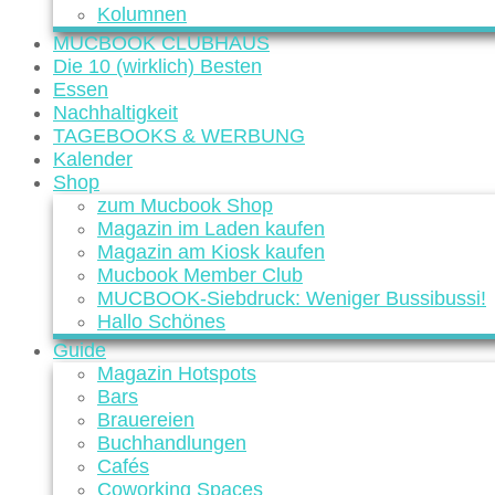
Kolumnen
MUCBOOK CLUBHAUS
Die 10 (wirklich) Besten
Essen
Nachhaltigkeit
TAGEBOOKS & WERBUNG
Kalender
Shop
zum Mucbook Shop
Magazin im Laden kaufen
Magazin am Kiosk kaufen
Mucbook Member Club
MUCBOOK-Siebdruck: Weniger Bussibussi!
Hallo Schönes
Guide
Magazin Hotspots
Bars
Brauereien
Buchhandlungen
Cafés
Coworking Spaces