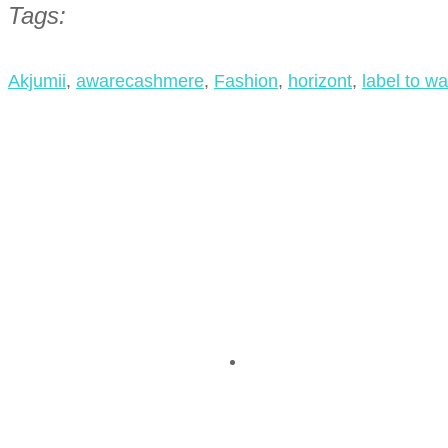
Tags:
Akjumii
,
awarecashmere
,
Fashion
,
horizont
,
label to w