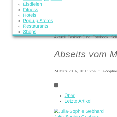
Eisdielen
Fitness
Hotels
Pop-up Stores
Restaurants
Shops
Aktuell
Fashion-Ding
Fotobook
Kol
,
,
,
Abseits vom M
24 März 2016, 10:13
von Julia-Sophi
Über
Letzte Artikel
Julia-Sophie Gebhard