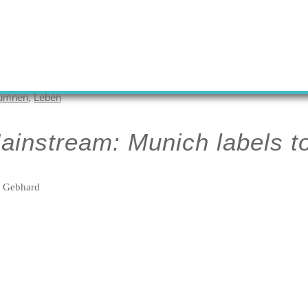
umnen
Leben
,
ainstream: Munich labels t
e Gebhard