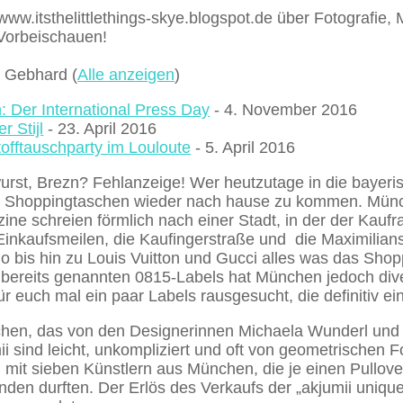
ww.itsthelittlethings-skye.blogspot.de über Fotografie, 
Vorbeischauen!
ie Gebhard
(
Alle anzeigen
)
Der International Press Day
- 4. November 2016
 Stijl
- 23. April 2016
tofftauschparty im Louloute
- 5. April 2016
st, Brezn? Fehlanzeige! Wer heutzutage in die bayerisc
llten Shoppingtaschen wieder nach hause zu kommen. Mün
e schreien förmlich nach einer Stadt, in der der Kaufra
inkaufsmeilen, die Kaufingerstraße und die Maximilians
bis hin zu Louis Vuitton und Gucci alles was das Shop
bereits genannten 0815-Labels hat München jedoch diver
r euch mal ein paar Labels rausgesucht, die definitiv ein
chen, das von den Designerinnen Michaela Wunderl und
i sind leicht, unkompliziert und oft von geometrischen F
n mit sieben Künstlern aus München, die je einen Pullove
nden durften. Der Erlös des Verkaufs der „akjumii unique