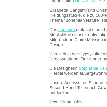
Organisation
HORIZONT e.V.
Elisabetta Cangemi und Chris
Kleidungsstücke, die zu 100%
Thema “Bohemian Nature” st
Das
Louloute
umfasst einen L
Möglichkeit selbst kreativ tä
Mitgründerin Claire Massieu im
Design.
Wer sich in der Gypsykultur w
Streetwearlabel für Männer un
Die Designerin
Stephanie Ka
Hierbei werden außergewöhnlic
Unsere Accessoires,Schuhe u
Second-Hand-Teile nach Gewic
entdecken.
Text: Miriam Chisti