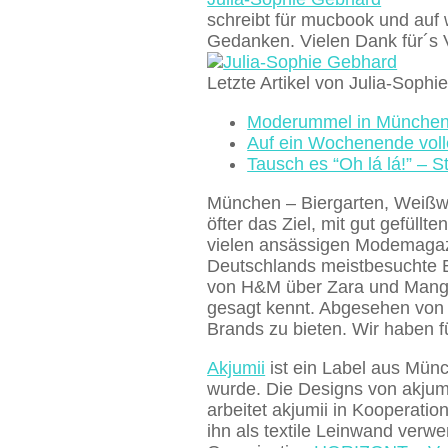
schreibt für mucbook und auf w
Gedanken. Vielen Dank für´s 
Letzte Artikel von Julia-Soph
Moderummel in München: 
Auf ein Wochenende voller
Tausch es “Oh lá lá!” – S
München – Biergarten, Weißwur
öfter das Ziel, mit gut gefü
vielen ansässigen Modemagazin
Deutschlands meistbesuchte E
von H&M über Zara und Mango 
gesagt kennt. Abgesehen von 
Brands zu bieten. Wir haben fü
Akjumii
ist ein Label aus Mün
wurde. Die Designs von akjumi
arbeitet akjumii in Kooperatio
ihn als textile Leinwand verwe