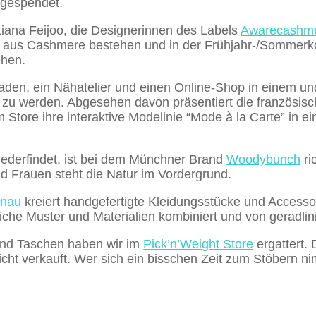
gespendet.
tiana Feijoo, die Designerinnen des Labels
Awarecashm
 aus Cashmere bestehen und in der Frühjahr-/Sommerko
ehen.
aden, ein Nähatelier und einen Online-Shop in einem un
tig zu werden. Abgesehen davon präsentiert die französis
 Store ihre interaktive Modelinie “Mode à la Carte” in e
iederfindet, ist bei dem Münchner Brand
Woodybunch
ri
d Frauen steht die Natur im Vordergrund.
hnau
kreiert handgefertigte Kleidungsstücke und Accesso
he Muster und Materialien kombiniert und von geradlini
nd Taschen haben wir im
Pick’n’Weight Store
ergattert.
ht verkauft. Wer sich ein bisschen Zeit zum Stöbern n