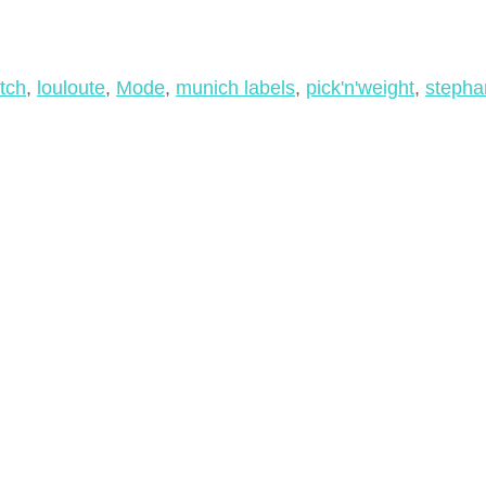
atch
,
louloute
,
Mode
,
munich labels
,
pick'n'weight
,
stepha