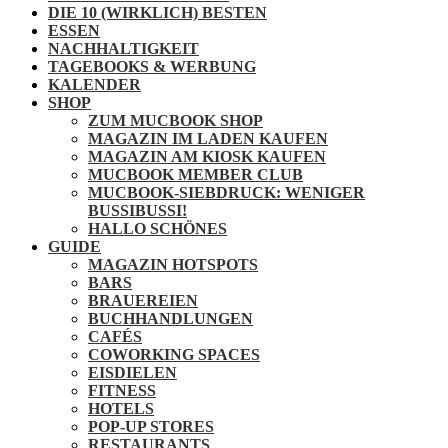
DIE 10 (WIRKLICH) BESTEN
ESSEN
NACHHALTIGKEIT
TAGEBOOKS & WERBUNG
KALENDER
SHOP
ZUM MUCBOOK SHOP
MAGAZIN IM LADEN KAUFEN
MAGAZIN AM KIOSK KAUFEN
MUCBOOK MEMBER CLUB
MUCBOOK-SIEBDRUCK: WENIGER
BUSSIBUSSI!
HALLO SCHÖNES
GUIDE
MAGAZIN HOTSPOTS
BARS
BRAUEREIEN
BUCHHANDLUNGEN
CAFÉS
COWORKING SPACES
EISDIELEN
FITNESS
HOTELS
POP-UP STORES
RESTAURANTS