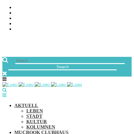
ÜBER UNS
JOBS
FREUNDE VON MUCBOOK | BLOGROLL
NEWSLETTER
IMPRESSUM & DATENSCHUTZ
AKTUELL
LEBEN
STADT
KULTUR
KOLUMNEN
MUCBOOK CLUBHAUS