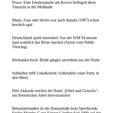
Peace: Eine Friedenstaube am Revers beflügelt diese
Tänzerin in der Mollhalle
Mann, Frau oder divers war auch damals (1987) schon
herzlich egal
Deutschland spielt miserabel: Aus der WM 94 musste
man wahrlich das Beste machen (Szene vom Public
Viewing)
Bierbankschach: Beide gingen unverletzt aus der Partie
Subkultur trifft Lokalkolorit: Außendeko einer Party in
den 90ern
Drei Akkorde reichen der Band „Pöbel und Gesocks“,
um frenetischen Jubel hervorzurufen
Bekanntermaßen ist die Hansastraße kein Sperrbezirk:
Spider Murphy Gang Sänger Günther Sigl 1999 auf der