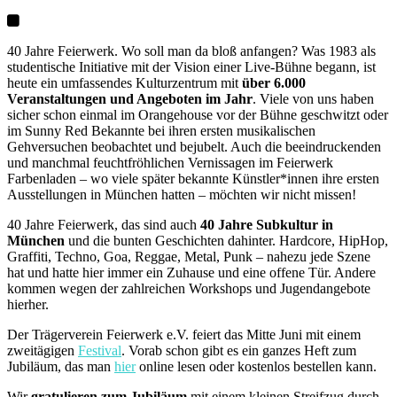
40 Jahre Feierwerk. Wo soll man da bloß anfangen? Was 1983 als
studentische Initiative mit der Vision einer Live-Bühne begann, ist
heute ein umfassendes Kulturzentrum mit
über 6.000
Veranstaltungen und Angeboten im Jahr
. Viele von uns haben
sicher schon einmal im Orangehouse vor der Bühne geschwitzt oder
im Sunny Red Bekannte bei ihren ersten musikalischen
Gehversuchen beobachtet und bejubelt. Auch die beeindruckenden
und manchmal feuchtfröhlichen Vernissagen im Feierwerk
Farbenladen – wo viele später bekannte Künstler*innen ihre ersten
Ausstellungen in München hatten – möchten wir nicht missen!
40 Jahre Feierwerk, das sind auch
40 Jahre Subkultur in
München
und die bunten Geschichten dahinter. Hardcore, HipHop,
Graffiti, Techno, Goa, Reggae, Metal, Punk – nahezu jede Szene
hat und hatte hier immer ein Zuhause und eine offene Tür. Andere
kommen wegen der zahlreichen Workshops und Jugendangebote
hierher.
Der Trägerverein Feierwerk e.V. feiert das Mitte Juni mit einem
zweitägigen
Festival
. Vorab schon gibt es ein ganzes Heft zum
Jubiläum, das man
hier
online lesen oder kostenlos bestellen kann.
Wir
gratulieren zum Jubiläum
mit einem kleinen Streifzug durch