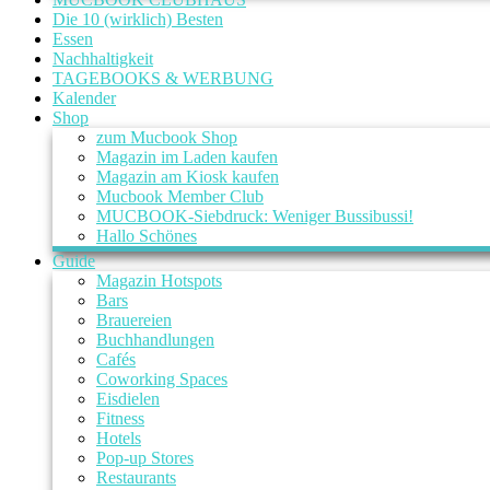
Die 10 (wirklich) Besten
Essen
Nachhaltigkeit
TAGEBOOKS & WERBUNG
Kalender
Shop
zum Mucbook Shop
Magazin im Laden kaufen
Magazin am Kiosk kaufen
Mucbook Member Club
MUCBOOK-Siebdruck: Weniger Bussibussi!
Hallo Schönes
Guide
Magazin Hotspots
Bars
Brauereien
Buchhandlungen
Cafés
Coworking Spaces
Eisdielen
Fitness
Hotels
Pop-up Stores
Restaurants