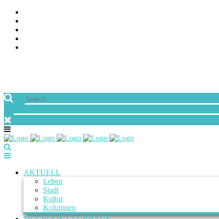
ÜBER UNS
JOBS
FREUNDE VON MUCBOOK | BLOGROLL
NEWSLETTER
IMPRESSUM & DATENSCHUTZ
AKTUELL
Leben
Stadt
Kultur
Kolumnen
MUCBOOK CLUBHAUS