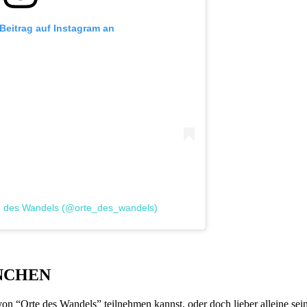
 Beitrag auf Instagram an
rte des Wandels (@orte_des_wandels)
NCHEN
von “Orte des Wandels” teilnehmen kannst, oder doch lieber alleine sei