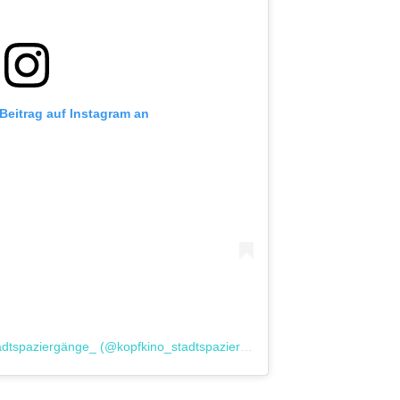
 Beitrag auf Instagram an
Ein Beitrag geteilt von Kopfkino_Stadtspaziergänge_ (@kopfkino_stadtspaziergange)