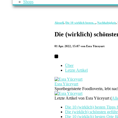
Shops
Aktuell
,
Die 10 wirklich besten...
,
Nachhaltigkeit
,
Die (wirklich) schönst
01 Apr. 2022, 15:07
von Esra Yüceyurt
Über
Letzte Artikel
Esra Yüceyurt
Sportbegeisterte Foodloverin, lebt na
Letzte Artikel von Esra Yüceyurt
(
All
Die 10 (wirklich) besten Tipps 
Die (wirklich) schönsten gefüh
Die 10 (wirklich) besten Orte f