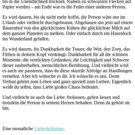
bis in die Unendlichkeit trocknet, Namen zu schwarzen Flecken auf
Papier werden – am Ende war es die Feder einer anderen Person.
Es wird dauern, bis du nicht mehr hoffst, die Person wäre nur im
Urlaub oder vielleicht durchgebrannt. Abgehauen um jetzt auf einem
Bauernhof von den glücklichsten Kühen die glücklichste Milch auf
dem ganzen Planeten zu melken. Oder einfach durch ein Hasenloch
ins Wunderland gefallen.
Es wird dauern, bis Dankbarkeit die Trauer, die Wut, den Zorn, das
Flehen in deinem Kopf verdrängt. Dankbarkeit für all die schönen
Momente, die verrückten Gedanken, die Leichtigkeit und Schwere
dieser zauberhaften, menschlichen Berührung. Und vielleicht wird
es auch nie passieren, dass du diese skurrile Abfolge an Handlungen
verstehst. Aber ich wünsche es dir. Ich wünsche es uns. Denn
Verlust gehört zum Leben und ganz speziell zum Lieben. Eigentlich
weißt du selbst, dass Liebe großes Chaos bedeutet.
Und vielleicht ist auch das Liebe: freilassen, gehen lassen und
trotzdem die Person in seinem Herzen behalten. Denn da gehört sie
hin.
Eine monatliche
Liebeskolu
mne
.