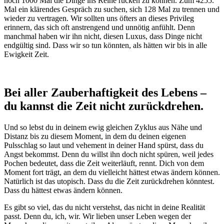
noch 1000 Mal die Dinge ins Reine rücken zu können. Zum 4255.
Mal ein klärendes Gespräch zu suchen, sich 128 Mal zu trennen und
wieder zu vertragen. Wir sollten uns öfters an dieses Privileg
erinnern, das sich oft anstrengend und unnötig anfühlt. Denn
manchmal haben wir ihn nicht, diesen Luxus, dass Dinge nicht
endgültig sind. Dass wir so tun könnten, als hätten wir bis in alle
Ewigkeit Zeit.
Bei aller Zauberhaftigkeit des Lebens –
du kannst die Zeit nicht zurückdrehen.
Und so lebst du in deinem ewig gleichen Zyklus aus Nähe und
Distanz bis zu diesem Moment, in dem du deinen eigenen
Pulsschlag so laut und vehement in deiner Hand spürst, dass du
Angst bekommst. Denn du willst ihn doch nicht spüren, weil jedes
Pochen bedeutet, dass die Zeit weiterläuft, rennt. Dich von dem
Moment fort trägt, an dem du vielleicht hättest etwas ändern können.
Natürlich ist das utopisch. Dass du die Zeit zurückdrehen könntest.
Dass du hättest etwas ändern können.
Es gibt so viel, das du nicht verstehst, das nicht in deine Realität
passt. Denn du, ich, wir. Wir lieben unser Leben wegen der