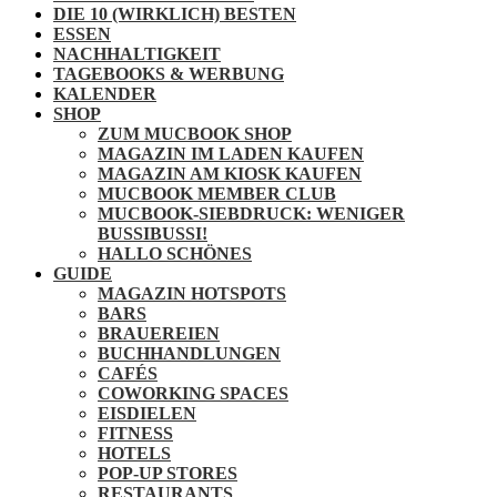
DIE 10 (WIRKLICH) BESTEN
ESSEN
NACHHALTIGKEIT
TAGEBOOKS & WERBUNG
KALENDER
SHOP
ZUM MUCBOOK SHOP
MAGAZIN IM LADEN KAUFEN
MAGAZIN AM KIOSK KAUFEN
MUCBOOK MEMBER CLUB
MUCBOOK-SIEBDRUCK: WENIGER
BUSSIBUSSI!
HALLO SCHÖNES
GUIDE
MAGAZIN HOTSPOTS
BARS
BRAUEREIEN
BUCHHANDLUNGEN
CAFÉS
COWORKING SPACES
EISDIELEN
FITNESS
HOTELS
POP-UP STORES
RESTAURANTS