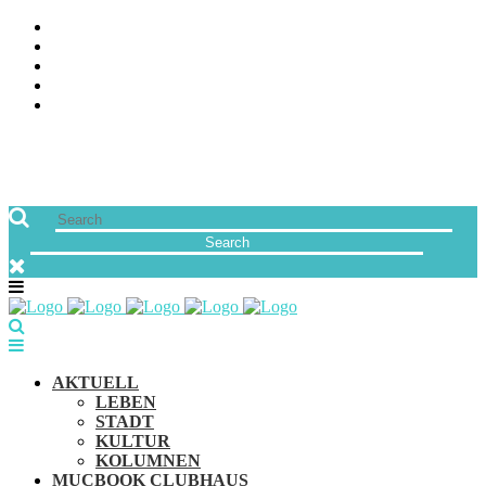
ÜBER UNS
JOBS
FREUNDE VON MUCBOOK | BLOGROLL
NEWSLETTER
IMPRESSUM & DATENSCHUTZ
AKTUELL
LEBEN
STADT
KULTUR
KOLUMNEN
MUCBOOK CLUBHAUS