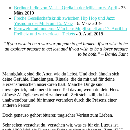
Berliner Indie von Masha Qrella in der Milla am 6. April
- 25.
März 2019
Freche Gesellschaftskritik zwischen Hip Hop und Jazz:
Yasmo in der Milla am 15. März
- 6. März 2019
Fernweh und moderne Märchen: Mogli spielt am 17. April im
Freiheiz und wir verlosen Tickets
- 9. April 2018
“If you wish to be a warrior prepare to get broken, if you wish to be
an explorer prepare to get lost and if you wish to be a lover prepare
to be both.” – Daniel Saint
Mannigfaltig sind die Arten wie du liebst. Und doch ähneln sich
deine Gefühle, Handlungen, Rituale, die du mit und für deine
Herzensmenschen auserkoren hast. Manche Dinge sind
unweigerlich, unbemerkt immer Teil davon, wenn du dein Herz
öffnest: Alltägliches wird zauberhaft, Zeit steht still, du bist
unabwendbar und für immer verändert durch die Präsenz einer
anderen Person.
Doch genauso gehört bitterer, tragischer Verlust zum Lieben.
Sehr selten verstehst du, verstehen wir, was es für ein Luxus ist,