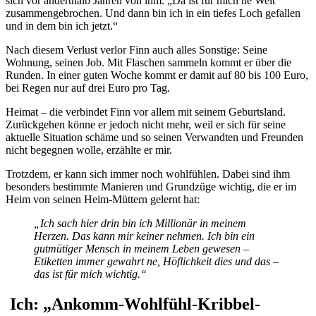
sich vor anderthalb Jahren von ihm. „Da ist für mich ne Welt
zusammengebrochen. Und dann bin ich in ein tiefes Loch gefallen
und in dem bin ich jetzt.“
Nach diesem Verlust verlor Finn auch alles Sonstige: Seine
Wohnung, seinen Job. Mit Flaschen sammeln kommt er über die
Runden. In einer guten Woche kommt er damit auf 80 bis 100 Euro,
bei Regen nur auf drei Euro pro Tag.
Heimat – die verbindet Finn vor allem mit seinem Geburtsland.
Zurückgehen könne er jedoch nicht mehr, weil er sich für seine
aktuelle Situation schäme und so seinen Verwandten und Freunden
nicht begegnen wolle, erzählte er mir.
Trotzdem, er kann sich immer noch wohlfühlen. Dabei sind ihm
besonders bestimmte Manieren und Grundzüge wichtig, die er im
Heim von seinen Heim-Müttern gelernt hat:
„Ich sach hier drin bin ich Millionär in meinem
Herzen. Das kann mir keiner nehmen. Ich bin ein
gutmütiger Mensch in meinem Leben gewesen –
Etiketten immer gewahrt ne, Höflichkeit dies und das –
das ist für mich wichtig.“
Ich: „Ankomm-Wohlfühl-Kribbel-