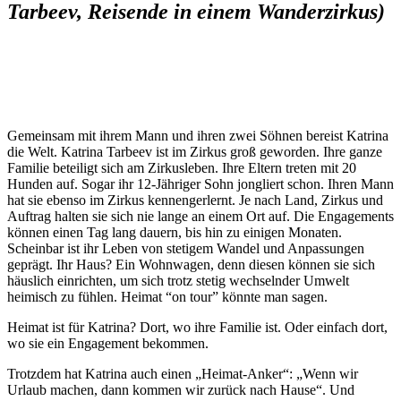
Tarbeev, Reisende in einem Wanderzirkus)
„Das ist unser Leben. Wir sind das ganze Jahr
unterwegs“.
Gemeinsam mit ihrem Mann und ihren zwei Söhnen bereist Katrina
die Welt. Katrina Tarbeev ist im Zirkus groß geworden. Ihre ganze
Familie beteiligt sich am Zirkusleben. Ihre Eltern treten mit 20
Hunden auf. Sogar ihr 12-Jähriger Sohn jongliert schon. Ihren Mann
hat sie ebenso im Zirkus kennengerlernt. Je nach Land, Zirkus und
Auftrag halten sie sich nie lange an einem Ort auf. Die Engagements
können einen Tag lang dauern, bis hin zu einigen Monaten.
Scheinbar ist ihr Leben von stetigem Wandel und Anpassungen
geprägt. Ihr Haus? Ein Wohnwagen, denn diesen können sie sich
häuslich einrichten, um sich trotz stetig wechselnder Umwelt
heimisch zu fühlen. Heimat “on tour” könnte man sagen.
Heimat ist für Katrina? Dort, wo ihre Familie ist. Oder einfach dort,
wo sie ein Engagement bekommen.
Trotzdem hat Katrina auch einen „Heimat-Anker“: „Wenn wir
Urlaub machen, dann kommen wir zurück nach Hause“. Und