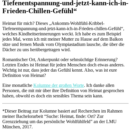
Tiefenentspannung-und-jetzt-kann-ich-in-
Frieden-Chillen-Gefühl“
Heimat für mich? Dieses „Ankomm-Wohlfühl-Kribbel-
Tiefenentspannung-und-jetzt-kann-ich-in-Frieden-chillen-Gefühl“,
welches Kindheitserinnerungen weckt. Ich habe es zum Beispiel
jedes Mal, wenn ich mit meiner Mutter zu Hause auf dem Balkon
sitze und fernen Musik vom Olympiastadium lausche, die über die
Dächer zu uns herübergetragen wird.
Romantischer Ort, Ankerpunkt oder sehnsüchtige Erinnerung?
Letzten Endes ist Heimat für jeden Menschen doch etwas anderes.
Wichtig ist nur, dass jeder das Gefühl kennt. Also, was ist eure
Definition von Heimat?
Eine monatliche
Kolumne der großen Worte
. Ich danke allen
Personen, die mit mir über ihre Definition von Heimat gesprochen
haben, obwohl es doch ein sensibles Thema sein kann.
*Dieser Beitrag zur Kolumne basiert auf Recherchen im Rahmen
meiner Bachelorarbeit “Suche: Heimat, finde: Ort? Zur
Grenzziehung um das persönliche Wohlfühlfeld” an der LMU
München, 2017.