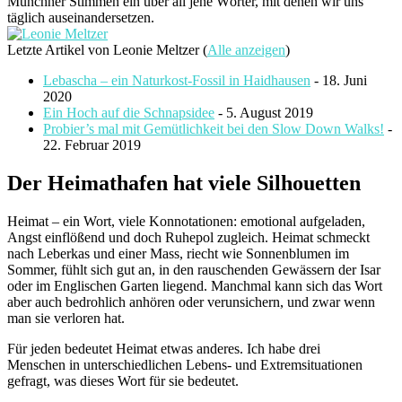
Münchner Stimmen ein über all jene Wörter, mit denen wir uns
täglich auseinandersetzen.
Letzte Artikel von Leonie Meltzer
(
Alle anzeigen
)
Lebascha – ein Naturkost-Fossil in Haidhausen
- 18. Juni
2020
Ein Hoch auf die Schnapsidee
- 5. August 2019
Probier’s mal mit Gemütlichkeit bei den Slow Down Walks!
-
22. Februar 2019
Der Heimathafen hat viele Silhouetten
Heimat – ein Wort, viele Konnotationen: emotional aufgeladen,
Angst einflößend und doch Ruhepol zugleich. Heimat schmeckt
nach Leberkas und einer Mass, riecht wie Sonnenblumen im
Sommer, fühlt sich gut an, in den rauschenden Gewässern der Isar
oder im Englischen Garten liegend. Manchmal kann sich das Wort
aber auch bedrohlich anhören oder verunsichern, und zwar wenn
man sie verloren hat.
Für jeden bedeutet Heimat etwas anderes. Ich habe drei
Menschen in unterschiedlichen Lebens- und Extremsituationen
gefragt, was dieses Wort für sie bedeutet.