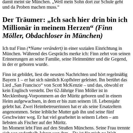
damit meint sie München. „Weil mein Sohn dort zur Schule geht
und da Proben machen muss.“
Der Träumer: „Ich sach hier drin bin ich
Millionär in meinem Herzen“
(Finn
Möller, Obdachloser in München)
Ich traf Finn
(*Name verändert)
in einer sozialen Einrichtung in
München. Während des Gesprächs merke ich: Finn zehrt von seinen
Erinnerungen an seine Familie, seine Heimmütter und die Gegend,
in der er geboren wurde.
Finn ist gebildet, liest die neusten Nachrichten und hört regelmäßig
Bayern 1 – er hat sich nämlich Kopfhörer geleistet. Ihn berührt das
Lied „San Francisco“ von Scott McKenzie – und das, obwohl er
kein Englisch versteht. Der 62-Jährige Finn Möller ist in
Mecklenburg-Vorpommern an der Müritz geboren und in einem
Heim aufgewachsen, in dem er bis zum seinem 18. Lebensjahr
gelebt hat. Zwei Heimbetreuerinnen hat er als seine Ersatzeltern
angenommen. Seine leibliche Mutter gab ihn und seine fünf
Geschwister weg. Er hat viel gearbeitet in seinem Leben – am
liebsten als Fischer auf der Müritz.
Im Moment lebt Finn auf den Straßen Münchens. Seine Frau trennte