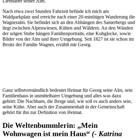
Liebhaber seiner Alm.
Nach etwa zwei Stunden Fahrzeit befinde ich mich am
Waldparkplatz und erreiche nach einer 20-minütigen Wanderung die
Wagneralm. Sie befindet sich an den Abhängen des Samerbergs und
liegt zwischen Alpenwiesen, Kühen und Wäldern. An den Wänden
der urigen Stube hängen Familienportraits, eine Kuhglocke, sowie
Bilder von der Alm und ihrer Umgebung. Seit 1827 ist sie schon im
Besitz der Familie Wagner, erzählt mir Georg.
„I moan..i hab scho viele Sonnenuntergänge
gesehen…Karibik, Rio, aber dahoam is am
schönsten“
Ganz selbstverständlich bedeutet Heimat für Georg seine Alm, sein
Familienhaus in unmittelbarer Umgebung und alles was dazu
gehört: Die Nachbarn, die Berge und, wie soll es auch anders sein,
seine Kühe. Aber auch der Zusammenhalt in der Gemeinschaft
gehört für ihn zur Definition von Heimat.
Die Weltenbummlerin: „Mein
Wohnwagen ist mein Haus“
(- Katrina