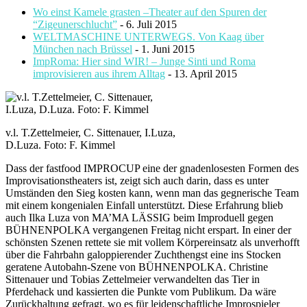
Wo einst Kamele grasten –Theater auf den Spuren der
“Zigeunerschlucht”
- 6. Juli 2015
WELTMASCHINE UNTERWEGS. Von Kaag über
München nach Brüssel
- 1. Juni 2015
ImpRoma: Hier sind WIR! – Junge Sinti und Roma
improvisieren aus ihrem Alltag
- 13. April 2015
v.l. T.Zettelmeier, C. Sittenauer, I.Luza,
D.Luza. Foto: F. Kimmel
Dass der fastfood IMPROCUP eine der gnadenlosesten Formen des
Improvisationstheaters ist, zeigt sich auch darin, dass es unter
Umständen den Sieg kosten kann, wenn man das gegnerische Team
mit einem kongenialen Einfall unterstützt. Diese Erfahrung blieb
auch Ilka Luza von MA’MA LÄSSIG beim Improduell gegen
BÜHNENPOLKA vergangenen Freitag nicht erspart.
In einer der
schönsten Szenen rettete sie mit vollem Körpereinsatz als unverhofft
über die Fahrbahn galoppierender Zuchthengst eine ins Stocken
geratene Autobahn-Szene von BÜHNENPOLKA. Christine
Sittenauer und Tobias Zettelmeier verwandelten das Tier in
Pferdehack und kassierten die Punkte vom Publikum. Da wäre
Zurückhaltung gefragt, wo es für leidenschaftliche Improspieler