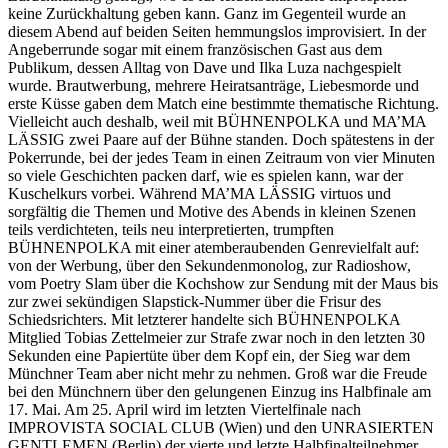
keine Zurückhaltung geben kann. Ganz im Gegenteil wurde an
diesem Abend auf beiden Seiten hemmungslos improvisiert. In der
Angeberrunde sogar mit einem französischen Gast aus dem
Publikum, dessen Alltag von Dave und Ilka Luza nachgespielt
wurde. Brautwerbung, mehrere Heiratsanträge, Liebesmorde und
erste Küsse gaben dem Match eine bestimmte thematische Richtung.
Vielleicht auch deshalb, weil mit BÜHNENPOLKA und MA’MA
LÄSSIG zwei Paare auf der Bühne standen. Doch spätestens in der
Pokerrunde, bei der jedes Team in einen Zeitraum von vier Minuten
so viele Geschichten packen darf, wie es spielen kann, war der
Kuschelkurs vorbei. Während MA’MA LÄSSIG virtuos und
sorgfältig die Themen und Motive des Abends in kleinen Szenen
teils verdichteten, teils neu interpretierten, trumpften
BÜHNENPOLKA mit einer atemberaubenden Genrevielfalt auf:
von der Werbung, über den Sekundenmonolog, zur Radioshow,
vom Poetry Slam über die Kochshow zur Sendung mit der Maus bis
zur zwei sekündigen Slapstick-Nummer über die Frisur des
Schiedsrichters. Mit letzterer handelte sich BÜHNENPOLKA
Mitglied Tobias Zettelmeier zur Strafe zwar noch in den letzten 30
Sekunden eine Papiertüte über dem Kopf ein, der Sieg war dem
Münchner Team aber nicht mehr zu nehmen. Groß war die Freude
bei den Münchnern über den gelungenen Einzug ins Halbfinale am
17. Mai. Am 25. April wird im letzten Viertelfinale nach
IMPROVISTA SOCIAL CLUB (Wien) und den UNRASIERTEN
GENTLEMEN (Berlin) der vierte und letzte Halbfinalteilnehmer