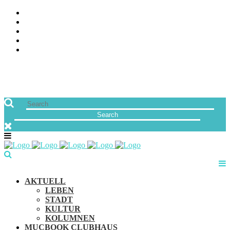
ÜBER UNS
JOBS
FREUNDE VON MUCBOOK | BLOGROLL
NEWSLETTER
IMPRESSUM & DATENSCHUTZ
AKTUELL
LEBEN
STADT
KULTUR
KOLUMNEN
MUCBOOK CLUBHAUS