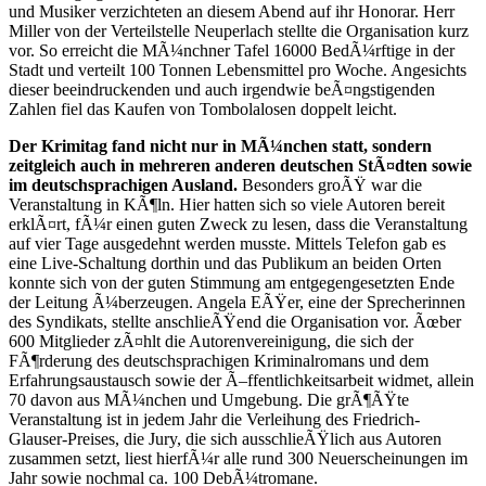
und Musiker verzichteten an diesem Abend auf ihr Honorar. Herr
Miller von der Verteilstelle Neuperlach stellte die Organisation kurz
vor. So erreicht die MÃ¼nchner Tafel 16000 BedÃ¼rftige in der
Stadt und verteilt 100 Tonnen Lebensmittel pro Woche. Angesichts
dieser beeindruckenden und auch irgendwie beÃ¤ngstigenden
Zahlen fiel das Kaufen von Tombolalosen doppelt leicht.
Der Krimitag fand nicht nur in MÃ¼nchen statt, sondern
zeitgleich auch in mehreren anderen deutschen StÃ¤dten sowie
im deutschsprachigen Ausland.
Besonders groÃŸ war die
Veranstaltung in KÃ¶ln. Hier hatten sich so viele Autoren bereit
erklÃ¤rt, fÃ¼r einen guten Zweck zu lesen, dass die Veranstaltung
auf vier Tage ausgedehnt werden musste. Mittels Telefon gab es
eine Live-Schaltung dorthin und das Publikum an beiden Orten
konnte sich von der guten Stimmung am entgegengesetzten Ende
der Leitung Ã¼berzeugen. Angela EÃŸer, eine der Sprecherinnen
des Syndikats, stellte anschlieÃŸend die Organisation vor. Ãœber
600 Mitglieder zÃ¤hlt die Autorenvereinigung, die sich der
FÃ¶rderung des deutschsprachigen Kriminalromans und dem
Erfahrungsaustausch sowie der Ã–ffentlichkeitsarbeit widmet, allein
70 davon aus MÃ¼nchen und Umgebung. Die grÃ¶ÃŸte
Veranstaltung ist in jedem Jahr die Verleihung des Friedrich-
Glauser-Preises, die Jury, die sich ausschlieÃŸlich aus Autoren
zusammen setzt, liest hierfÃ¼r alle rund 300 Neuerscheinungen im
Jahr sowie nochmal ca. 100 DebÃ¼tromane.