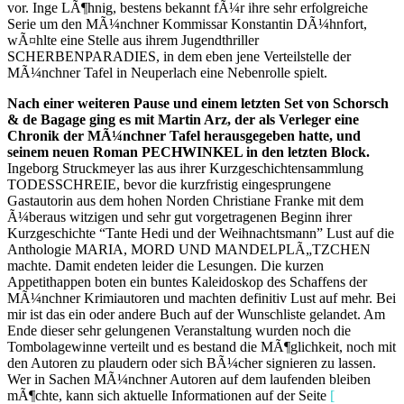
vor. Inge LÃ¶hnig, bestens bekannt fÃ¼r ihre sehr erfolgreiche
Serie um den MÃ¼nchner Kommissar Konstantin DÃ¼hnfort,
wÃ¤hlte eine Stelle aus ihrem Jugendthriller
SCHERBENPARADIES, in dem eben jene Verteilstelle der
MÃ¼nchner Tafel in Neuperlach eine Nebenrolle spielt.
Nach einer weiteren Pause und einem letzten Set von Schorsch
& de Bagage ging es mit Martin Arz, der als Verleger eine
Chronik der MÃ¼nchner Tafel herausgegeben hatte, und
seinem neuen Roman PECHWINKEL in den letzten Block.
Ingeborg Struckmeyer las aus ihrer Kurzgeschichtensammlung
TODESSCHREIE, bevor die kurzfristig eingesprungene
Gastautorin aus dem hohen Norden Christiane Franke mit dem
Ã¼beraus witzigen und sehr gut vorgetragenen Beginn ihrer
Kurzgeschichte “Tante Hedi und der Weihnachtsmann” Lust auf die
Anthologie MARIA, MORD UND MANDELPLÃ„TZCHEN
machte. Damit endeten leider die Lesungen. Die kurzen
Appetithappen boten ein buntes Kaleidoskop des Schaffens der
MÃ¼nchner Krimiautoren und machten definitiv Lust auf mehr. Bei
mir ist das ein oder andere Buch auf der Wunschliste gelandet. Am
Ende dieser sehr gelungenen Veranstaltung wurden noch die
Tombolagewinne verteilt und es bestand die MÃ¶glichkeit, noch mit
den Autoren zu plaudern oder sich BÃ¼cher signieren zu lassen.
Wer in Sachen MÃ¼nchner Autoren auf dem laufenden bleiben
mÃ¶chte, kann sich aktuelle Informationen auf der Seite
[