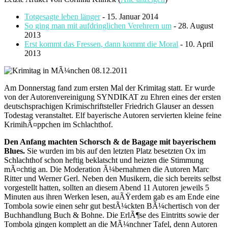
Totgesagte leben länger
- 15. Januar 2014
So ging man mit aufdringlichen Verehrern um
- 28. August
2013
Erst kommt das Fressen, dann kommt die Moral
- 10. April
2013
Am Donnerstag fand zum ersten Mal der Krimitag statt. Er wurde
von der Autorenvereinigung SYNDIKAT zu Ehren eines der ersten
deutschsprachigen Krimischriftsteller Friedrich Glauser an dessen
Todestag veranstaltet. Elf bayerische Autoren servierten kleine feine
KrimihÃ¤ppchen im Schlachthof.
Den Anfang machten Schorsch & de Bagage mit bayerischem
Blues.
Sie wurden im bis auf den letzten Platz besetzten Ox im
Schlachthof schon heftig beklatscht und heizten die Stimmung
mÃ¤chtig an. Die Moderation Ã¼bernahmen die Autoren Marc
Ritter und Werner Gerl. Neben den Musikern, die sich bereits selbst
vorgestellt hatten, sollten an diesem Abend 11 Autoren jeweils 5
Minuten aus ihren Werken lesen, auÃŸerdem gab es am Ende eine
Tombola sowie einen sehr gut bestÃ¼ckten BÃ¼chertisch von der
Buchhandlung Buch & Bohne. Die ErlÃ¶se des Eintritts sowie der
Tombola gingen komplett an die MÃ¼nchner Tafel, denn Autoren