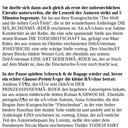
Sie durfte sich dann auch gleich als erste der unbestechlichen
Eieruhr unterwerfen, die die Lesezeit der Autoren strikt auf 5
Minuten begrenzte.
Sie las aus ihrer Kurzgeschichte “Der Wolf
und die sieben GeiÃŸlein”, die in der wunderbaren Anthologie DIE
MÃ„RCHENMÃ–RDER erschienen ist. Als nÃ¤chstes war Sabine
Kornbichler an der Reihe, die eine sehr spannende Stelle aus ihrem
neuen Roman DIE TODESBOTSCHAFT las, gefolgt von Marc
Ritter, der aus seinem im Oktober erschienenen DebÃ¼troman
JOSEFIBICHL eine sehr witzige Stelle vortrug. Den AbschluÃŸ
dieses Blocks bildete Werner Gerl, der ebenfalls aus seinem
DebÃ¼troman EINE ART SERIENMÃ–RDER las, der so frisch
auf dem Markt ist, dass die DruckerschwÃ¤rze noch feucht war.
In der Pause spielten Schorsch & de Bagage wieder auf, bevor
ein echter Glauser-PreistrÃ¤ger die kleine BÃ¼hne betrat:
Andreas FÃ¶hr, der fÃ¼r sein DebÃ¼t DER
PRINZESSINNENMÃ–RDER den begehrten Autorenpreis bekam,
las aus seinem mittlerweile dritten Roman KARWOCHE. Ebenfalls
preisgekrÃ¶nt ist die nÃ¤chste Autorin, Anna Schneider, die den
Beginn ihrer Kurzgeschichte “Fleischeslust”, in der eine bisher
biedere Hausfrau ihre dunkle Seite entdeckt und auslebt und in der
Anthologie EINS erschienen ist, vortrug. Elmar, der mÃ¤nnliche
Teil des Autorenehepaars Iny Lorentz, stellte den unter dem
Pseudonym Nicola Marni erschienenen Thriller TODESFAHRT