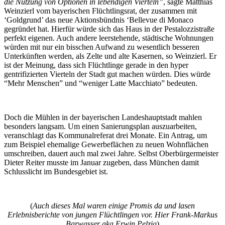
die Nutzung von Optionen in lebendigen Vierteln”
, sagte Matthias
Weinzierl vom bayerischen Flüchtlingsrat, der zusammen mit
‘Goldgrund’ das neue Aktionsbündnis ‘Bellevue di Monaco
gegründet hat. Hierfür würde sich das Haus in der Pestalozzistraße
perfekt eigenen. Auch andere leerstehende, städtische Wohnungen
würden mit nur ein bisschen Aufwand zu wesentlich besseren
Unterkünften werden, als Zelte und alte Kasernen, so Weinzierl. Er
ist der Meinung, dass sich Flüchtlinge gerade in den hyper
gentrifizierten Vierteln der Stadt gut machen würden. Dies würde
“Mehr Menschen” und “weniger Latte Macchiato” bedeuten.
Doch die Mühlen in der bayerischen Landeshauptstadt mahlen
besonders langsam. Um einen Sanierungsplan auszuarbeiten,
veranschlagt das Kommunalreferat drei Monate. Ein Antrag, um
zum Beispiel ehemalige Gewerbeflächen zu neuen Wohnflächen
umschreiben, dauert auch mal zwei Jahre. Selbst Oberbürgermeister
Dieter Reiter musste im Januar zugeben, dass München damit
Schlusslicht im Bundesgebiet ist.
(
Auch dieses Mal waren einige Promis da und lasen
Erlebnisberichte von jungen Flüchtlingen vor. Hier Frank-Markus
Barwasser aka Erwin Pelzig
)