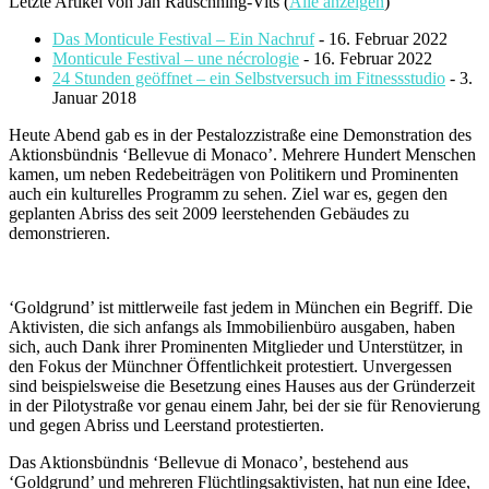
Letzte Artikel von Jan Rauschning-Vits
(
Alle anzeigen
)
Das Monticule Festival – Ein Nachruf
- 16. Februar 2022
Monticule Festival – une nécrologie
- 16. Februar 2022
24 Stunden geöffnet – ein Selbstversuch im Fitnessstudio
- 3.
Januar 2018
Heute Abend gab es in der Pestalozzistraße eine Demonstration des
Aktionsbündnis ‘Bellevue di Monaco’. Mehrere Hundert Menschen
kamen, um neben Redebeiträgen von Politikern und Prominenten
auch ein kulturelles Programm zu sehen. Ziel war es, gegen den
geplanten Abriss des seit 2009 leerstehenden Gebäudes zu
demonstrieren.
‘Goldgrund’ ist mittlerweile fast jedem in München ein Begriff. Die
Aktivisten, die sich anfangs als Immobilienbüro ausgaben, haben
sich, auch Dank ihrer Prominenten Mitglieder und Unterstützer, in
den Fokus der Münchner Öffentlichkeit protestiert. Unvergessen
sind beispielsweise die Besetzung eines Hauses aus der Gründerzeit
in der Pilotystraße vor genau einem Jahr, bei der sie für Renovierung
und gegen Abriss und Leerstand protestierten.
Das Aktionsbündnis ‘Bellevue di Monaco’, bestehend aus
‘Goldgrund’ und mehreren Flüchtlingsaktivisten, hat nun eine Idee,