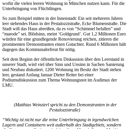
wofür die vielen leeren Wohnung in München nutzen kann. Für die
Unterbringung von Flüchtlingen.
So zum Beispiel mitten in der Innenstadt: Ein seit mehreren Jahren
leer stehendes Haus in der Pestalozzistraße, Ecke Blumenstraße. Die
Stadt will das Haus abreißen, da es von “Schimmel befallen” und
“marode” sei. Blödsinn, meint ‘Goldgrund’. Gut 1,2 Millionen Euro
würden für eine grundlegende Renovierung reichen, zitieren die
prominenten Demonstranten einen Gutachter. Rund 6 Millionen hält
dagegen das Kommunalreferat für nötig.
Seit dem Beginn der öffentlichen Diskussion über den Leerstand in
unserer Stadt, wird viel über Sinn und Unsinn in Sachen Sanierung
und Neubau diskutiert. 1200 Wohnung im Besitz der Stadt stehen
leer, gestand Anfang Januar Dieter Reiter bei einer
Podiumsdiskussion zum Thema Wohnungsnot im Audimax der
LMU.
(Matthias Weinzierl spricht zu den Demonstranten in der
Pestalozzistraße)
“Wichtig ist nicht nur die reine Unterbringung in irgendwelchen
Lagern und Containern weit außerhalb des Stadtgebiets, sondern