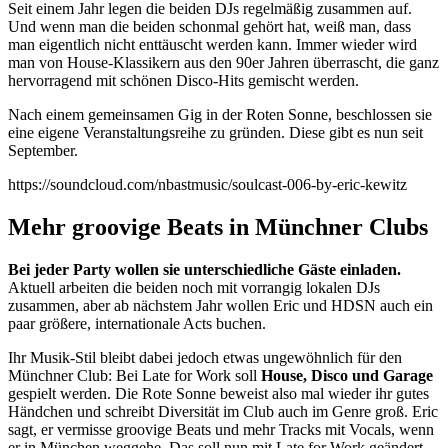
Seit einem Jahr legen die beiden DJs regelmäßig zusammen auf.
Und wenn man die beiden schonmal gehört hat, weiß man, dass
man eigentlich nicht enttäuscht werden kann. Immer wieder wird
man von House-Klassikern aus den 90er Jahren überrascht, die ganz
hervorragend mit schönen Disco-Hits gemischt werden.
Nach einem gemeinsamen Gig in der Roten Sonne, beschlossen sie
eine eigene Veranstaltungsreihe zu gründen.
Diese gibt es nun seit
September.
https://soundcloud.com/nbastmusic/soulcast-006-by-eric-kewitz
Mehr groovige Beats in Münchner Clubs
Bei jeder Party wollen sie unterschiedliche Gäste einladen.
Aktuell arbeiten die beiden noch mit vorrangig lokalen DJs
zusammen, aber ab nächstem Jahr wollen Eric und HDSN auch ein
paar größere, internationale Acts buchen.
Ihr Musik-Stil bleibt dabei jedoch etwas ungewöhnlich für den
Münchner Club: Bei Late for Work soll
House, Disco und Garage
gespielt werden. Die Rote Sonne beweist also mal wieder ihr gutes
Händchen und schreibt Diversität im Club auch im Genre groß. Eric
sagt, er vermisse groovige Beats und mehr Tracks mit Vocals, wenn
er in München weggehe. Das soll nun mit Late for Work geändert