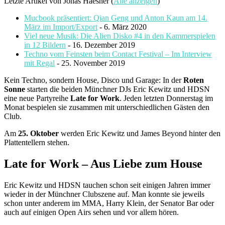
Letzte Artikel von Jonas Haesner
(
Alle anzeigen
)
Mucbook präsentiert: Qian Geng und Anton Kaun am 14.
März im Import/Export
- 6. März 2020
Viel neue Musik: Die Alien Disko #4 in den Kammerspielen
in 12 Bildern
- 16. Dezember 2019
Techno vom Feinsten beim Contact Festival – Im Interview
mit Regal
- 25. November 2019
Kein Techno, sondern House, Disco und Garage: In der
Roten
Sonne
starten die beiden Münchner DJs Eric Kewitz und HDSN
eine neue Partyreihe
Late for Work
. Jeden letzten Donnerstag im
Monat bespielen sie zusammen mit unterschiedlichen Gästen den
Club.
Am
25. Oktober
werden Eric Kewitz und James Beyond hinter den
Plattentellern stehen.
Late for Work – Aus Liebe zum House
Eric Kewitz und HDSN tauchen schon seit einigen Jahren immer
wieder in der Münchner Clubszene auf. Man konnte sie jeweils
schon unter anderem im MMA, Harry Klein, der Senator Bar oder
auch auf einigen Open Airs sehen und vor allem hören.