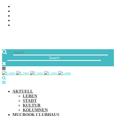
ÜBER UNS
JOBS
FREUNDE VON MUCBOOK | BLOGROLL
NEWSLETTER
IMPRESSUM & DATENSCHUTZ
AKTUELL
LEBEN
STADT
KULTUR
KOLUMNEN
MUCBOOK CLUBHAUS