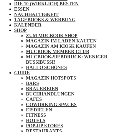
DIE 10 (WIRKLICH) BESTEN
ESSEN
NACHHALTIGKEIT
TAGEBOOKS & WERBUNG
KALENDER
SHOP
ZUM MUCBOOK SHOP
MAGAZIN IM LADEN KAUFEN
MAGAZIN AM KIOSK KAUFEN
MUCBOOK MEMBER CLUB
MUCBOOK-SIEBDRUCK: WENIGER
BUSSIBUSSI!
HALLO SCHÖNES
GUIDE
MAGAZIN HOTSPOTS
BARS
BRAUEREIEN
BUCHHANDLUNGEN
CAFÉS
COWORKING SPACES
EISDIELEN
FITNESS
HOTELS
POP-UP STORES
RESTAURANTS