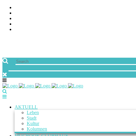
ÜBER UNS
JOBS
FREUNDE VON MUCBOOK | BLOGROLL
NEWSLETTER
IMPRESSUM & DATENSCHUTZ
AKTUELL
Leben
Stadt
Kultur
Kolumnen
MUCBOOK CLUBHAUS