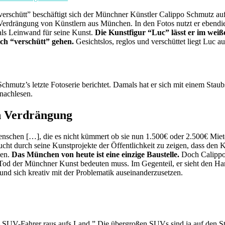
verschütt” beschäftigt sich der Münchner Künstler Calippo Schmutz auf
Verdrängung von Künstlern aus München. In den Fotos nutzt er ebendie
als Leinwand für seine Kunst.
Die Kunstfigur “Luc” lässt er im wei
ch “verschütt” gehen.
Gesichtslos, reglos und verschüttet liegt Luc a
hmutz’s letzte Fotoserie berichtet. Damals hat er sich mit einem Sta
nachlesen.
n Verdrängung
 Menschen […], die es nicht kümmert ob sie nun 1.500€ oder 2.500€ Mie
ucht durch seine Kunstprojekte der Öffentlichkeit zu zeigen, dass den 
nen.
Das München von heute ist eine einzige Baustelle.
Doch Calippo
Tod der Münchner Kunst bedeuten muss. Im Gegenteil, er sieht den Ha
und sich kreativ mit der Problematik auseinanderzusetzen.
– SUV-Fahrer raus aufs Land.” Die übergroßen SUVs sind ja auf den S