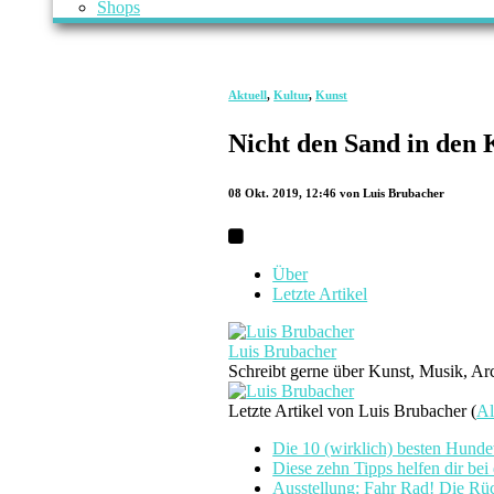
Shops
Aktuell
,
Kultur
,
Kunst
Nicht den Sand in den 
08 Okt. 2019, 12:46
von Luis Brubacher
Über
Letzte Artikel
Luis Brubacher
Schreibt gerne über Kunst, Musik, Ar
Letzte Artikel von Luis Brubacher
(
Al
Die 10 (wirklich) besten Hund
Diese zehn Tipps helfen dir be
Ausstellung: Fahr Rad! Die Rü