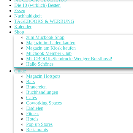
Die 10 (wirklich) Besten
Essen
Nachhaltigkeit
TAGEBOOKS & WERBUNG
Kalender
Shop
zum Mucbook Shop
Magazin im Laden kaufen
Magazin am Kiosk kaufen
Mucbook Member Club
MUCBOOK-Siebdruck: Weniger Bussibussi!
Hallo Schönes
Guide
Magazin Hotspots
Bars
Brauereien
Buchhandlungen
Cafés
Coworking Spaces
Eisdielen
Fitness
Hotels
Pop-up Stores
Restaurants