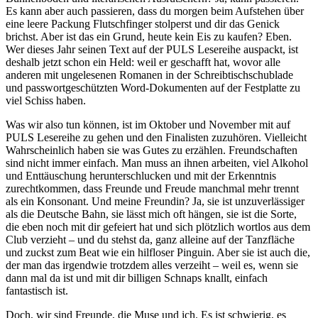
Es kann aber auch passieren, dass du morgen beim Aufstehen über
eine leere Packung Flutschfinger stolperst und dir das Genick
brichst. Aber ist das ein Grund, heute kein Eis zu kaufen? Eben.
Wer dieses Jahr seinen Text auf der PULS Lesereihe auspackt, ist
deshalb jetzt schon ein Held: weil er geschafft hat, wovor alle
anderen mit ungelesenen Romanen in der Schreibtischschublade
und passwortgeschützten Word-Dokumenten auf der Festplatte zu
viel Schiss haben.
Was wir also tun können, ist im Oktober und November mit auf
PULS Lesereihe zu gehen und den Finalisten zuzuhören. Vielleicht
Wahrscheinlich haben sie was Gutes zu erzählen. Freundschaften
sind nicht immer einfach. Man muss an ihnen arbeiten, viel Alkohol
und Enttäuschung herunterschlucken und mit der Erkenntnis
zurechtkommen, dass Freunde und Freude manchmal mehr trennt
als ein Konsonant. Und meine Freundin? Ja, sie ist unzuverlässiger
als die Deutsche Bahn, sie lässt mich oft hängen, sie ist die Sorte,
die eben noch mit dir gefeiert hat und sich plötzlich wortlos aus dem
Club verzieht – und du stehst da, ganz alleine auf der Tanzfläche
und zuckst zum Beat wie ein hilfloser Pinguin. Aber sie ist auch die,
der man das irgendwie trotzdem alles verzeiht – weil es, wenn sie
dann mal da ist und mit dir billigen Schnaps knallt, einfach
fantastisch ist.
Doch, wir sind Freunde, die Muse und ich. Es ist schwierig, es