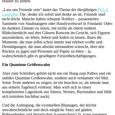
Häuser zu ziehen.
„Lass uns Freunde sein“ lautet das Thema der diesjährigen
PULS
Lesereihe
. Oje, denke ich sofort und denke an sie, Freunde sind
nicht leicht. Manche haben seltsame Hobbys – passioniertes
Sammeln von Staubsaugern oder Handyweitwurf in Finnland. Oder:
im dunklen Zimmer zu sitzen, mit nichts als einem mattem
Bildschirmlicht und drei Gläsern Rotwein im Gesicht, sich Figuren
auszudenken, sie leben, lieben und leiden zu lassen, ihnen die
Momente, die man selbst schon immer mal erleben wollte und
Demütigungen, die man absolut niemandem wünscht, über den
Rücken zu jagen und Personen auf Papier zu töten – ja,
wahrscheinlich gibt es geselligere Freizeitbeschäftigungen.
Ein Quantum Größenwahn
Aber zum Schreiben gehört nicht nur ein Hang zum Pathos und ein
stabiles Quantum Größenwahn, sondern auch verdammt viel Mut.
Seine Texte anderen zu zeigen, ist ein bisschen so, als müsste man
aus seinem Tagebuch vorlesen. Man wirft sich in einen
komplizierten Lagenlook aus Sätzen, Worten, Buchstaben und fühlt
sich trotzdem furchtbar nackt.
Und die Aufregung, die eventuellen Blamagen, der höchst
unwahrscheinliche und doch mögliche Sturz auf glatten
Bühnenböden und literarischen Ausrutschern? Ja, kann passieren.