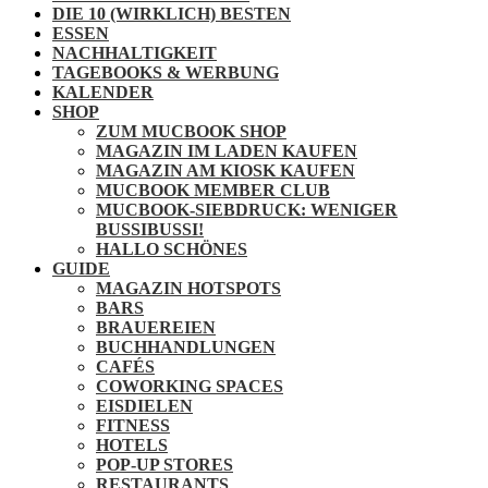
DIE 10 (WIRKLICH) BESTEN
ESSEN
NACHHALTIGKEIT
TAGEBOOKS & WERBUNG
KALENDER
SHOP
ZUM MUCBOOK SHOP
MAGAZIN IM LADEN KAUFEN
MAGAZIN AM KIOSK KAUFEN
MUCBOOK MEMBER CLUB
MUCBOOK-SIEBDRUCK: WENIGER
BUSSIBUSSI!
HALLO SCHÖNES
GUIDE
MAGAZIN HOTSPOTS
BARS
BRAUEREIEN
BUCHHANDLUNGEN
CAFÉS
COWORKING SPACES
EISDIELEN
FITNESS
HOTELS
POP-UP STORES
RESTAURANTS