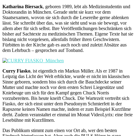
Katharina Biersack
, geboren 1989, lebt als Medizinstudentin und
Doktorandin in München. Gerade steht sie kurz vor dem
Staatsexamen, wovon sie sich durch die Lesereihe gerne ablenken
lässt. Sie schreibt über das, was sie sieht und was sie bewegt, vor
allem aber für sich selbst. Ihre Veröffentlichungen beschränken sich
bisher auf Sachtexte zu medizinischen Themen. Eigene Texte hat sie
bislang nicht vorgelesen, allenfalls früher ihren Geschwistern.
Fürbitten in der Kirche gab es auch noch und zuletzt Absätze aus
dem Lehrbuch – gesprochen auf Tonband.
Curry Fiasko
, ist eigentlich ein Markus Müller. Als er 1987 in
Leipzig das Licht der Welt erblickte, wurde er nicht im klassischen
Sinne geboren, sondern biss sich durch die Bauchdecke seiner
Mutter und machte noch vor dem ersten Schrei Liegestütze und
Kniebeuge um sich für den Kampf gegen Chuck Norris
vorzubereiten. Bis heute kneift Chuck. Die Wartezeit vertreibt sich
Fiasko, der sich einst unter dem Pseudonym Schmierfett in der
Rapszene keinen Namen machte, indem er zum Beispiel Kurzfilme
dreht. Zudem veranstaltet er einmal im Monat VideoLyrix: eine freie
Lesebühne mit Kurzfilmen.
Das Publikum stimmt zum einen vor Ort ab, wer den besten
Eindruck hinterlassen hat. Aber auch die PULS Hörer in ganz