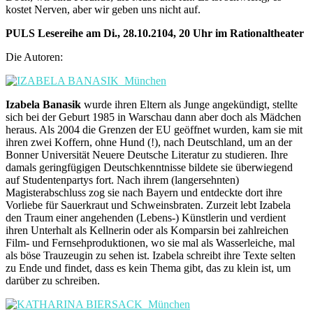
kostet Nerven, aber wir geben uns nicht auf.
PULS Lesereihe am Di., 28.10.2104, 20 Uhr im Rationaltheater
Die Autoren:
Izabela Banasik
wurde ihren Eltern als Junge angekündigt, stellte
sich bei der Geburt 1985 in Warschau dann aber doch als Mädchen
heraus. Als 2004 die Grenzen der EU geöffnet wurden, kam sie mit
ihren zwei Koffern, ohne Hund (!), nach Deutschland, um an der
Bonner Universität Neuere Deutsche Literatur zu studieren. Ihre
damals geringfügigen Deutschkenntnisse bildete sie überwiegend
auf Studentenpartys fort. Nach ihrem (langersehnten)
Magisterabschluss zog sie nach Bayern und entdeckte dort ihre
Vorliebe für Sauerkraut und Schweinsbraten. Zurzeit lebt Izabela
den Traum einer angehenden (Lebens-) Künstlerin und verdient
ihren Unterhalt als Kellnerin oder als Komparsin bei zahlreichen
Film- und Fernsehproduktionen, wo sie mal als Wasserleiche, mal
als böse Trauzeugin zu sehen ist. Izabela schreibt ihre Texte selten
zu Ende und findet, dass es kein Thema gibt, das zu klein ist, um
darüber zu schreiben.