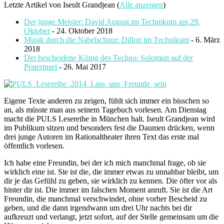
Letzte Artikel von Iseult Grandjean
(
Alle anzeigen
)
Der junge Meister: David August im Technikum am 29.
Oktober
- 24. Oktober 2018
Musik durch die Nabelschnur: Dillon im Technikum
- 6. März
2018
Der bescheidene König des Techno: Solomun auf der
Praterinsel
- 26. Mai 2017
Eigene Texte anderen zu zeigen, fühlt sich immer ein bisschen so
an, als müsste man aus seinem Tagebuch vorlesen. Am Dienstag
macht die PULS Lesereihe in München halt. Iseult Grandjean wird
im Publikum sitzen und besonders fest die Daumen drücken, wenn
drei junge Autoren im Rationaltheater ihren Text das erste mal
öffentlich vorlesen.
Ich habe eine Freundin, bei der ich mich manchmal frage, ob sie
wirklich eine ist. Sie ist die, die immer etwas zu unnahbar bleibt, um
dir je das Gefühl zu geben, sie wirklich zu kennen. Die öfter vor als
hinter dir ist. Die immer im falschen Moment anruft. Sie ist die Art
Freundin, die manchmal verschwindet, ohne vorher Bescheid zu
geben, und die dann irgendwann um drei Uhr nachts bei dir
aufkreuzt und verlangt, jetzt sofort, auf der Stelle gemeinsam um die