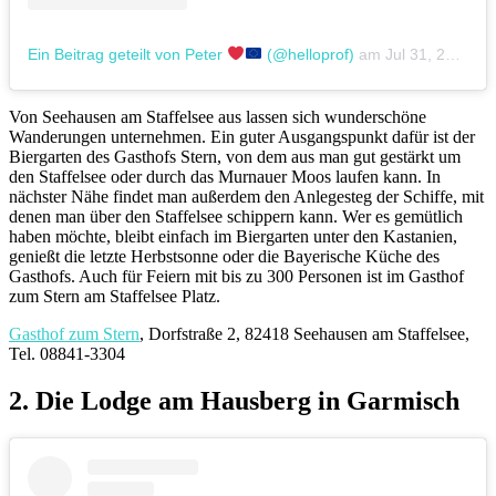
Ein Beitrag geteilt von Peter
(@helloprof)
am
Jul 31, 2016 um 3:17 PDT
Von Seehausen am Staffelsee aus lassen sich wunderschöne
Wanderungen unternehmen. Ein guter Ausgangspunkt dafür ist der
Biergarten des Gasthofs Stern, von dem aus man gut gestärkt um
den Staffelsee oder durch das Murnauer Moos laufen kann. In
nächster Nähe findet man außerdem den Anlegesteg der Schiffe, mit
denen man über den Staffelsee schippern kann. Wer es gemütlich
haben möchte, bleibt einfach im Biergarten unter den Kastanien,
genießt die letzte Herbstsonne oder die Bayerische Küche des
Gasthofs. Auch für Feiern mit bis zu 300 Personen ist im Gasthof
zum Stern am Staffelsee Platz.
Gasthof zum Stern
, Dorfstraße 2, 82418 Seehausen am Staffelsee,
Tel. 08841-3304
2. Die Lodge am Hausberg in Garmisch