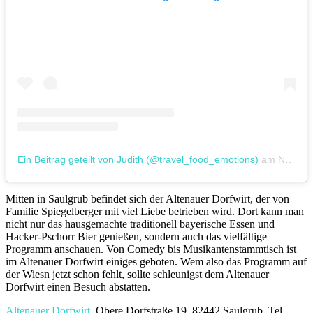
Ein Beitrag geteilt von Judith (@travel_food_emotions)
am
Nov 2, 2017 um 1:11 PDT
Mitten in Saulgrub befindet sich der Altenauer Dorfwirt, der von
Familie Spiegelberger mit viel Liebe betrieben wird. Dort kann man
nicht nur das hausgemachte traditionell bayerische Essen und
Hacker-Pschorr Bier genießen, sondern auch das vielfältige
Programm anschauen. Von Comedy bis Musikantenstammtisch ist
im Altenauer Dorfwirt einiges geboten. Wem also das Programm auf
der Wiesn jetzt schon fehlt, sollte schleunigst dem Altenauer
Dorfwirt einen Besuch abstatten.
Altenauer Dorfwirt
, Obere Dorfstraße 19, 82442 Saulgrub, Tel.