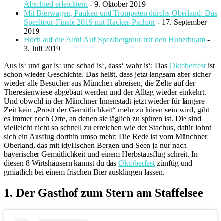
Abschied erleichtern
- 9. Oktober 2019
Mit Bierwagen, Pauken und Trompeten durchs Oberland: Das
Spezltour-Finale 2019 mit Hacker-Pschorr
- 17. September
2019
Hoch auf die Alm! Auf Spezlbergtour mit den Huberbuam
-
3. Juli 2019
Aus is‘ und gar is‘ und schad is‘, dass‘ wahr is‘: Das
Oktoberfest
ist
schon wieder Geschichte. Das heißt, dass jetzt langsam aber sicher
wieder alle Besucher aus München abreisen, die Zelte auf der
Theresienwiese abgebaut werden und der Alltag wieder einkehrt.
Und obwohl in der Münchner Innenstadt jetzt wieder für längere
Zeit kein „Prosit der Gemütlichkeit“ mehr zu hören sein wird, gibt
es immer noch Orte, an denen sie täglich zu spüren ist. Die sind
vielleicht nicht so schnell zu erreichen wie der Stachus, dafür lohnt
sich ein Ausflug dorthin umso mehr: Die Rede ist vom Münchner
Oberland, das mit idyllischen Bergen und Seen ja nur nach
bayerischer Gemütlichkeit und einem Herbstausflug schreit. In
diesen 8 Wirtshäusern kannst du das
Oktoberfest
zünftig und
gmiatlich bei einem frischen Bier ausklingen lassen.
1. Der Gasthof zum Stern am Staffelsee