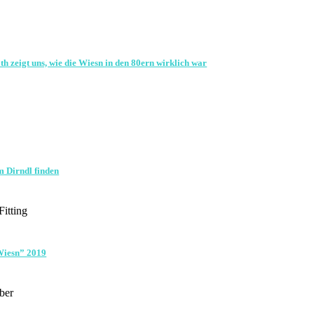
h zeigt uns, wie die Wiesn in den 80ern wirklich war
 Dirndl finden
itting
 Wiesn” 2019
ber