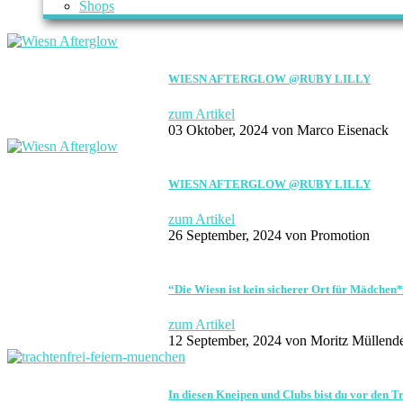
Shops
WIESN AFTERGLOW @RUBY LILLY
zum Artikel
03 Oktober, 2024
von Marco Eisenack
WIESN AFTERGLOW @RUBY LILLY
zum Artikel
26 September, 2024
von Promotion
“Die Wiesn ist kein sicherer Ort für Mädchen
zum Artikel
12 September, 2024
von Moritz Müllend
In diesen Kneipen und Clubs bist du vor den T