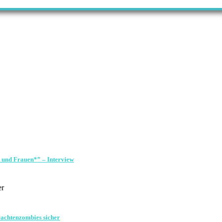
* und Frauen*” – Interview
er
rachtenzombies sicher