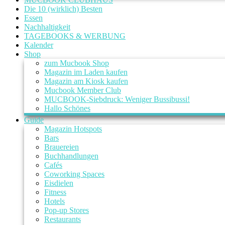
Die 10 (wirklich) Besten
Essen
Nachhaltigkeit
TAGEBOOKS & WERBUNG
Kalender
Shop
zum Mucbook Shop
Magazin im Laden kaufen
Magazin am Kiosk kaufen
Mucbook Member Club
MUCBOOK-Siebdruck: Weniger Bussibussi!
Hallo Schönes
Guide
Magazin Hotspots
Bars
Brauereien
Buchhandlungen
Cafés
Coworking Spaces
Eisdielen
Fitness
Hotels
Pop-up Stores
Restaurants