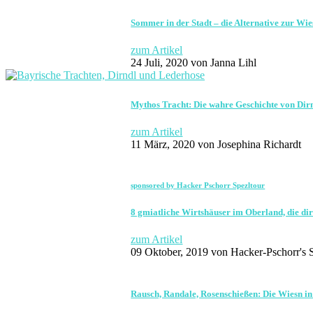
Sommer in der Stadt – die Alternative zur Wi
zum Artikel
24 Juli, 2020
von Janna Lihl
Mythos Tracht: Die wahre Geschichte von Dir
zum Artikel
11 März, 2020
von Josephina Richardt
sponsored by Hacker Pschorr Spezltour
8 gmiatliche Wirtshäuser im Oberland, die di
zum Artikel
09 Oktober, 2019
von Hacker-Pschorr's S
Rausch, Randale, Rosenschießen: Die Wiesn in 