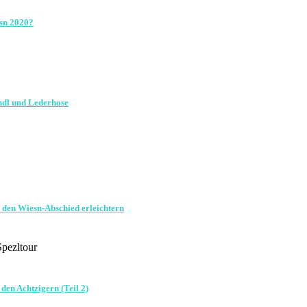
esn 2020?
ndl und Lederhose
r den Wiesn-Abschied erleichtern
pezltour
den Achtzigern (Teil 2)