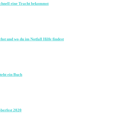
schnell eine Tracht bekommst
hst und wo du im Notfall Hilfe findest
teht ein Buch
oberfest 2020