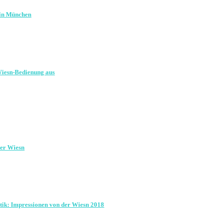
 in München
 Wiesn-Bedienung aus
der Wiesn
tik: Impressionen von der Wiesn 2018