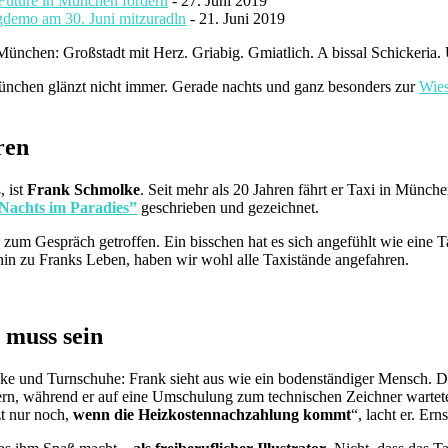
 Future in München fordern
- 27. Juni 2019
gdemo am 30. Juni mitzuradln
- 21. Juni 2019
ünchen: Großstadt mit Herz. Griabig. Gmiatlich. A bissal Schickeria. 
ünchen glänzt nicht immer. Gerade nachts und ganz besonders zur
Wie
ren
, ist
Frank Schmolke
. Seit mehr als 20 Jahren fährt er Taxi in Münch
Nachts im Paradies”
geschrieben und gezeichnet.
r
zum Gespräch getroffen. Ein bisschen hat es sich angefühlt wie eine 
hin zu Franks Leben, haben wir wohl alle Taxistände angefahren.
 muss sein
e und Turnschuhe: Frank sieht aus wie ein bodenständiger Mensch. Da
rn, während er auf eine Umschulung zum technischen Zeichner wartete. 
zt nur noch,
wenn die Heizkostennachzahlung kommt
“, lacht er. Ern