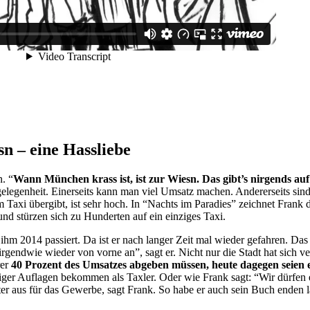
sn – eine Hassliebe
. “
Wann München krass ist, ist zur Wiesn. Das gibt’s nirgends auf
legenheit. Einerseits kann man viel Umsatz machen. Andererseits sind 
 Taxi übergibt, ist sehr hoch. In “Nachts im Paradies” zeichnet Frank 
nd stürzen sich zu Hunderten auf ein einziges Taxi.
t ihm 2014 passiert. Da ist er nach langer Zeit mal wieder gefahren. Da
irgendwie wieder von vorne an”, sagt er. Nicht nur die Stadt hat sich v
rer
40 Prozent des Umsatzes abgeben müssen, heute dagegen seien e
er Auflagen bekommen als Taxler. Oder wie Frank sagt: “Wir dürfen ei
ster aus für das Gewerbe, sagt Frank. So habe er auch sein Buch enden 