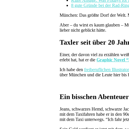
Klare Ansage: Was Fridays for
8 gute Gründe bei der Rad-Rin
München: Das größte Dorf der Welt. M
Aber – du wirst es kaum glauben – M
lieber nicht geblickt hätte.
Taxler seit über 20 Jah
Einer, der davon viel zu erzählen weiß
erlebt hat, hat er die
Graphic Novel “
Ich habe den
freiberuflichen Illustrato
über München und die Leute hier bis 
Ein bisschen Abenteuer
Jeans, schwarzes Hemd, schwarze Jack
mit dem Taxifahren habe er in den 90e
mit dem Taxi unterwegs. “Ich fahr jet