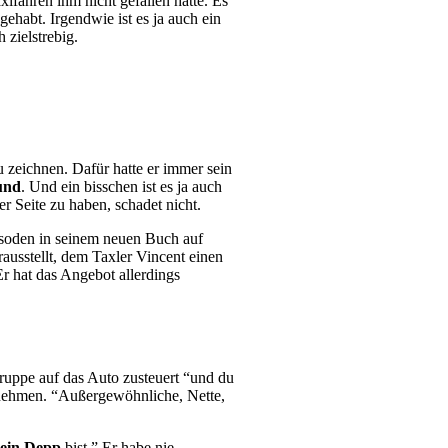
axifahren ihm nicht gefallen hätte. Es
gehabt. Irgendwie ist es ja auch ein
 zielstrebig.
u zeichnen. Dafür hatte er immer sein
eund
. Und ein bisschen ist es ja auch
r Seite zu haben, schadet nicht.
Episoden in seinem neuen Buch auf
rausstellt, dem Taxler Vincent einen
Er hat das Angebot allerdings
ruppe auf das Auto zusteuert “und du
mitnehmen. “Außergewöhnliche, Nette,
dein Depp
bist.” Er habe nie