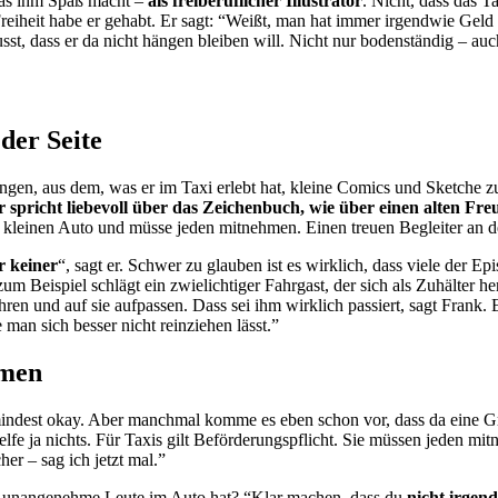
 was ihm Spaß macht –
als freiberuflicher Illustrator
. Nicht, dass das T
Freiheit habe er gehabt. Er sagt: “Weißt, man hat immer irgendwie Geld 
t, dass er da nicht hängen bleiben will. Nicht nur bodenständig – auch
der Seite
ngen, aus dem, was er im Taxi erlebt hat, kleine Comics und Sketche z
r spricht liebevoll über das Zeichenbuch, wie über einen alten Fr
 kleinen Auto und müsse jeden mitnehmen. Einen treuen Begleiter an de
r keiner
“, sagt er. Schwer zu glauben ist es wirklich, dass viele der 
m Beispiel schlägt ein zwielichtiger Fahrgast, der sich als Zuhälter he
ren und auf sie aufpassen. Dass sei ihm wirklich passiert, sagt Frank. 
e man sich besser nicht reinziehen lässt.”
hmen
umindest okay. Aber manchmal komme es eben schon vor, dass da eine G
helfe ja nichts. Für Taxis gilt Beförderungspflicht. Sie müssen jeden 
r – sag ich jetzt mal.”
unangenehme Leute im Auto hat? “Klar machen, dass du
nicht irgen