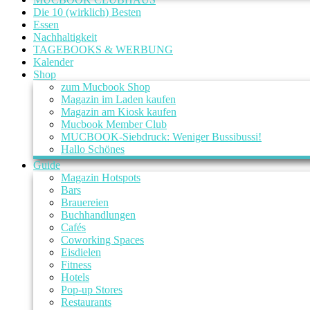
Die 10 (wirklich) Besten
Essen
Nachhaltigkeit
TAGEBOOKS & WERBUNG
Kalender
Shop
zum Mucbook Shop
Magazin im Laden kaufen
Magazin am Kiosk kaufen
Mucbook Member Club
MUCBOOK-Siebdruck: Weniger Bussibussi!
Hallo Schönes
Guide
Magazin Hotspots
Bars
Brauereien
Buchhandlungen
Cafés
Coworking Spaces
Eisdielen
Fitness
Hotels
Pop-up Stores
Restaurants