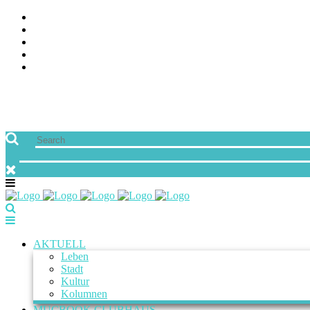
ÜBER UNS
JOBS
FREUNDE VON MUCBOOK | BLOGROLL
NEWSLETTER
IMPRESSUM & DATENSCHUTZ
AKTUELL
Leben
Stadt
Kultur
Kolumnen
MUCBOOK CLUBHAUS