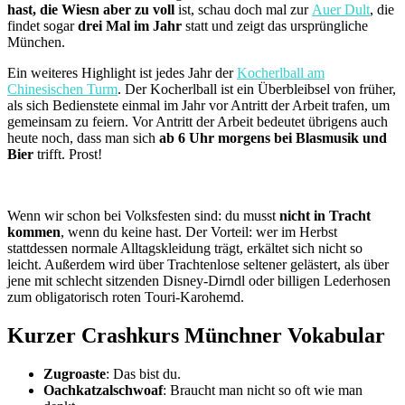
hast, die Wiesn aber zu voll
ist, schau doch mal zur
Auer Dult
, die
findet sogar
drei Mal im Jahr
statt und zeigt das ursprüngliche
München.
Ein weiteres Highlight ist jedes Jahr der
Kocherlball am
Chinesischen Turm
. Der Kocherlball ist ein Überbleibsel von früher,
als sich Bedienstete einmal im Jahr vor Antritt der Arbeit trafen, um
gemeinsam zu feiern. Vor Antritt der Arbeit bedeutet übrigens auch
heute noch, dass man sich
ab 6 Uhr morgens bei Blasmusik und
Bier
trifft. Prost!
Wenn wir schon bei Volksfesten sind: du musst
nicht in Tracht
kommen
, wenn du keine hast. Der Vorteil: wer im Herbst
stattdessen normale Alltagskleidung trägt, erkältet sich nicht so
leicht. Außerdem wird über Trachtenlose seltener gelästert, als über
jene mit schlecht sitzenden Disney-Dirndl oder billigen Lederhosen
zum obligatorisch roten Touri-Karohemd.
Kurzer Crashkurs Münchner Vokabular
Zugroaste
: Das bist du.
Oachkatzalschwoaf
: Braucht man nicht so oft wie man