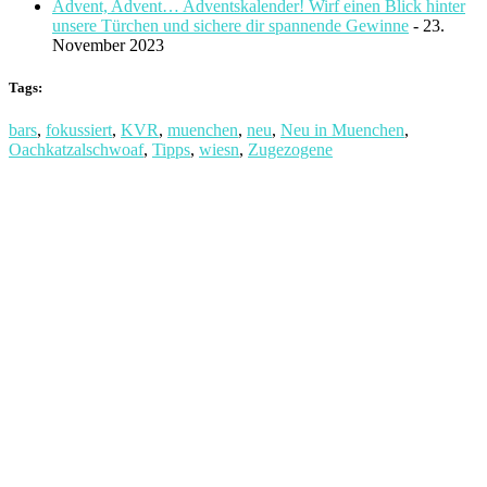
Advent, Advent… Adventskalender! Wirf einen Blick hinter
unsere Türchen und sichere dir spannende Gewinne
- 23.
November 2023
Tags:
bars
,
fokussiert
,
KVR
,
muenchen
,
neu
,
Neu in Muenchen
,
Oachkatzalschwoaf
,
Tipps
,
wiesn
,
Zugezogene