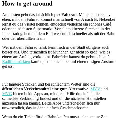
How to get around
Am besten geht das tatsächlich
per Fahrrad
. München ist relativ
eben, mit dem Fahrrad kommt man schnell von A nach B. Nebenbei
lernst du das Viertel kennen, entdeckst vielleicht ein schönes Café
oder den nächsten Supermarkt. Vor allem kürzere Strecken in der
Innenstadt gehen mit dem Rad wesentlich schneller als mit der Bahn
oder der überfüllten Tram.
Wer mit dem Fahrrad fährt, kennt sich in der Stadt übrigens auch
besser aus. Und tatsächlich ist München gar nicht so groß, wie es
einem am Anfang vorkommt. Fahrräder kannst du gebraucht auf
Radlflohmärkten
kaufen, mach dich aber auf einen riesigen Ansturm
gefasst.
Für längere Strecken und bei schlechtem Wetter sind die
öffentlichen Verkehrsmittel eine gute Alternative
.
MVV
und
MVG
bieten beide Apps an, mit deren Hilfe du einfach die
schnellste Verbindung findest und dir die nächsten Haltestellen
anzeigen lassen kannst. Beide Apps unterscheiden sich nur
unwesentlich, das ist dann einfach Geschmacksache.
Wenn du ein Ticket für die Bahn kaufen musst, plan genug Zeit