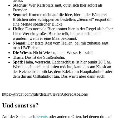
denkt.
Stachus
: Wer Karlsplatz sagt, outet sich hier sofort als
Fremder.
Semmel
: Komme nicht auf die Idee, hier in der Bäckerei
Brötchen oder Schrippen zu bestellen, „Semmel“ erspart dir
eine Menge spättischer Blicke.
Helles
: Das normale Bier kommt hier in der Regel als halber
Liter. Wer ein großes Bier bestellt, braucht sich nicht
wundern, wenn er eine Maß bekommt.
Noagal
: Der letzte Rest vom Hellen, bei mir zuhause sagt
man UWE dazu.
Die Wiesn
: Nicht Wiesen, nicht Wiese, Einzahl!
Tram
: Das ist die Straßenbahn.
Späti
: Haha, verarscht. Ladenschluss ist hier punkt 20 Uhr.
Wer danach noch einkaufen möchte, kann das am Kiosk an
der Reichenbachbrücke, dem Edeka am Hauptbahnhof oder
dem dm am Ostbahnhof tun. Das war’s aber dann auch.
https://gfycat.com/gifs/detail/CleverAdoredAbalone
Und sonst so?
Auf der Suche nach
Events
oder anderen Orten, bei denen du mal