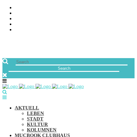
ÜBER UNS
JOBS
FREUNDE VON MUCBOOK | BLOGROLL
NEWSLETTER
IMPRESSUM & DATENSCHUTZ
AKTUELL
LEBEN
STADT
KULTUR
KOLUMNEN
MUCBOOK CLUBHAUS