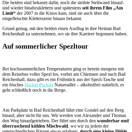
Die beiden sind bekannt dafür, noch die steilste Steilwand hinauf-
und wieder hinabzuklettern und spätestens
seit ihrem Film „Am
Limit“
der 2007 in die Kinos kam, sind sie auch über die
eingefleischte Kletterszene hinaus bekannt.
Grund genug, mit den beiden einen Ausflug in ihre Heimat Bad
Reichenhall zu unternehmen, wo sie ihre Karriere begonnen haben.
Auf sommerlicher Spezltour
Bei hochsommerlichen Temperaturen ging es bereits morgens mit
dem Reisebus voller Spezl los, vorbei am Chiemsee und nach Bad
Reichenhall, dazu gibt es ein Frühstück aus der Spezl-Tasche und
ein frisches
Hacker Pschorr
Naturradler – alkoholfrei natürlich, es
geht schließlich noch in die Berge.
Am Parkplatz in Bad Reichenhall fährt eine Gondel auf den Berg
hinauf, aber nicht für uns. Wir werden von Alexander und Thomas
den Weg hinaufgetrieben. Der führt uns durch den
wunderbar und
überraschend kühlen Mischwald
, wo wir zu jedem der
unterschiedlichen Bäume etwas erfahren,
durch eine kleine Höhle