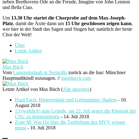
neben Beethovens Ode an die Freude, Imagine von John Lennon
und Bella Ciao.
Um
13.30 Uhr startet die Chorprobe auf dem Max-Joseph-
Platz
, damit die Ärzte dann um
15 Uhr geschlossen zeigen kann
,
wer hier in der Stadt das Sagen und Singen hat: natürlich der beste
Chor der Welt!
Über
Letzte Artikel
Max Büch
Vom
Langzeiturlaub in Neukölln
zurück an die Isar: Münchner
Hauptstadtkindl sozusagen. //
maxbuech.com
Letzte Artikel von Max Büch
(
Alle anzeigen
)
Hard Facts, Hintergründe und Geheimtipps: Hadern
- 10.
August 2018
13 (wirklich) gute Gründe, am 22. Juli gegen die Rhetorik der
CSU zu demonstrieren
- 14. Juli 2018
Zone M: Was Du über die Tarifreform des MVV wissen
musst
- 10. Juli 2018