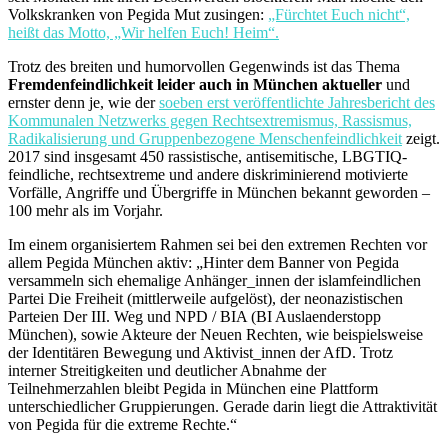
Volkskranken von Pegida Mut zusingen:
„Fürchtet Euch nicht“,
heißt das Motto, „Wir helfen Euch! Heim“.
Trotz des breiten und humorvollen Gegenwinds ist das Thema
Fremdenfeindlichkeit leider auch in München aktueller
und
ernster denn je, wie der
soeben erst veröffentlichte Jahresbericht des
Kommunalen Netzwerks gegen Rechtsextremismus, Rassismus,
Radikalisierung und Gruppenbezogene Menschenfeindlichkeit
zeigt.
2017 sind insgesamt 450 rassistische, antisemitische, LBGTIQ-
feindliche, rechtsextreme und andere diskriminierend motivierte
Vorfälle, Angriffe und Übergriffe in München bekannt geworden –
100 mehr als im Vorjahr.
Im einem organisiertem Rahmen sei bei den extremen Rechten vor
allem Pegida München aktiv: „Hinter dem Banner von Pegida
versammeln sich ehemalige Anhänger_innen der islamfeindlichen
Partei Die Freiheit (mittlerweile aufgelöst), der neonazistischen
Parteien Der III. Weg und NPD / BIA (BI Auslaenderstopp
München), sowie Akteure der Neuen Rechten, wie beispielsweise
der Identitären Bewegung und Aktivist_innen der AfD. Trotz
interner Streitigkeiten und deutlicher Abnahme der
Teilnehmerzahlen bleibt Pegida in München eine Plattform
unterschiedlicher Gruppierungen. Gerade darin liegt die Attraktivität
von Pegida für die extreme Rechte.“