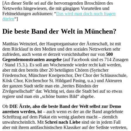
[An dieser Stelle sei auf die hervorragenden Broschüren des
Netzwerks hingewiesen, die mit gängigen Vorurteilen und
Fehlmeldungen aufräumen: “
Das wird man doch noch fragen
dürfen
“]
Die beste Band der Welt in München?
Matthias Weinzierl, der Hauptorganisator der Ärzteschaft, ist mit
dem Rücklauf in den Medien und den soziales Netzwerken sehr
zufrieden, auch wenn er derzeit vorsichtshalber nur von
500
Gegendemonstranten ausgehe
(auf Facebook sind es 714 Zusagen
/ Stand 15.3.). Es soll am Wochenende wieder recht kalt werden,
aber mit den bereits über 20 beteiligten Chören (Syrischer
Friedenschor, Münchner Kneipenchor, Der Chor der Schlausschule,
Kösk Chor, Kirchenchor St. Hildgard Pasing, u.a.) und Akteuren
der ganzen Stadt stelle man ein „breites Bündnis der
Zivilgesellschaft“ dar. Wichtig sei, dass die Stadt bei auf so etwas
regiere und man ein „schöne buntes Bild“ abgebe.
Ob
DIE Ärzte, also die beste Band der Welt selbst zur Demo
anreisen werden, ist
– auch wenn es der an die Band angelehnte
Schriftzug auf dem Plakat ein wenig glauben macht – ziemlich
unwahrscheinlich. Mit
Schrei nach Liebe
sind sie in jedem Fall
aber mit ihrem antifaschistischen Klassiker auf der Setliste vertreten,