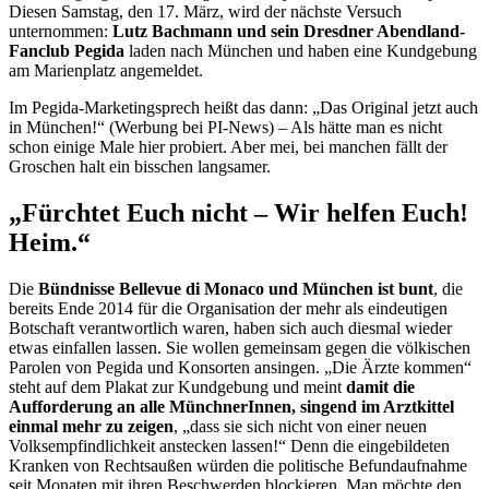
Diesen Samstag, den 17. März, wird der nächste Versuch
unternommen:
Lutz Bachmann und sein Dresdner Abendland-
Fanclub Pegida
laden nach München und haben eine Kundgebung
am Marienplatz angemeldet.
Im Pegida-Marketingsprech heißt das dann: „Das Original jetzt auch
in München!“ (Werbung bei PI-News) – Als hätte man es nicht
schon einige Male hier probiert. Aber mei, bei manchen fällt der
Groschen halt ein bisschen langsamer.
„Fürchtet Euch nicht – Wir helfen Euch!
Heim.“
Die
Bündnisse Bellevue di Monaco und München ist bunt
, die
bereits Ende 2014 für die Organisation der mehr als eindeutigen
Botschaft verantwortlich waren, haben sich auch diesmal wieder
etwas einfallen lassen. Sie wollen gemeinsam gegen die völkischen
Parolen von Pegida und Konsorten ansingen. „Die Ärzte kommen“
steht auf dem Plakat zur Kundgebung und meint
damit die
Aufforderung an alle MünchnerInnen, singend im Arztkittel
einmal mehr zu zeigen
, „dass sie sich nicht von einer neuen
Volksempfindlichkeit anstecken lassen!“ Denn die eingebildeten
Kranken von Rechtsaußen würden die politische Befundaufnahme
seit Monaten mit ihren Beschwerden blockieren. Man möchte den