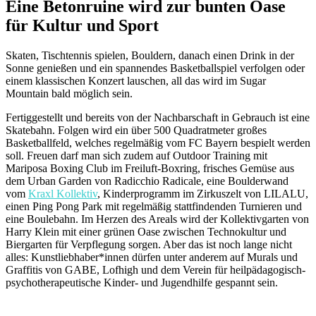
Eine Betonruine wird zur bunten Oase
für Kultur und Sport
Skaten, Tischtennis spielen, Bouldern, danach einen Drink in der
Sonne genießen und ein spannendes Basketballspiel verfolgen oder
einem klassischen Konzert lauschen, all das wird im Sugar
Mountain bald möglich sein.
Fertiggestellt und bereits von der Nachbarschaft in Gebrauch ist eine
Skatebahn. Folgen wird ein über 500 Quadratmeter großes
Basketballfeld, welches regelmäßig vom FC Bayern bespielt werden
soll. Freuen darf man sich zudem auf Outdoor Training mit
Mariposa Boxing Club im Freiluft-Boxring, frisches Gemüse aus
dem Urban Garden von Radicchio Radicale, eine Boulderwand
vom
Kraxl Kollektiv
, Kinderprogramm im Zirkuszelt von LILALU,
einen Ping Pong Park mit regelmäßig stattfindenden Turnieren und
eine Boulebahn. Im Herzen des Areals wird der Kollektivgarten von
Harry Klein mit einer grünen Oase zwischen Technokultur und
Biergarten für Verpflegung sorgen. Aber das ist noch lange nicht
alles: Kunstliebhaber*innen dürfen unter anderem auf Murals und
Graffitis von GABE, Lofhigh und dem Verein für heilpädagogisch-
psychotherapeutische Kinder- und Jugendhilfe gespannt sein.