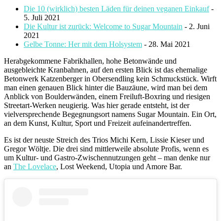
Die 10 (wirklich) besten Läden für deinen veganen Einkauf
-
5. Juli 2021
Die Kultur ist zurück: Welcome to Sugar Mountain
- 2. Juni
2021
Gelbe Tonne: Her mit dem Holsystem
- 28. Mai 2021
Herabgekommene Fabrikhallen, hohe Betonwände und
ausgebleichte Kranbahnen, auf den ersten Blick ist das ehemalige
Betonwerk Katzenberger in Obersendling kein Schmuckstück. Wirft
man einen genauen Blick hinter die Bauzäune, wird man bei dem
Anblick von Boulderwänden, einem Freiluft-Boxring und riesigen
Streetart-Werken neugierig. Was hier gerade entsteht, ist der
vielversprechende Begegnungsort namens Sugar Mountain. Ein Ort,
an dem Kunst, Kultur, Sport und Freizeit aufeinandertreffen.
Es ist der neuste Streich des Trios Michi Kern, Lissie Kieser und
Gregor Wöltje. Die drei sind mittlerweile absolute Profis, wenn es
um Kultur- und Gastro-Zwischennutzungen geht – man denke nur
an
The Lovelace
, Lost Weekend, Utopia und Amore Bar.