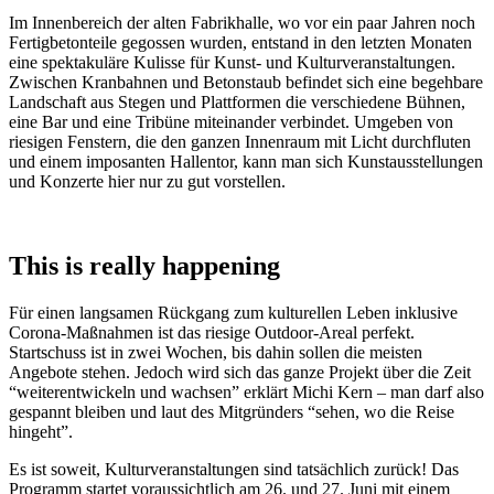
Im Innenbereich der alten Fabrikhalle, wo vor ein paar Jahren noch
Fertigbetonteile gegossen wurden, entstand in den letzten Monaten
eine spektakuläre Kulisse für Kunst- und Kulturveranstaltungen.
Zwischen Kranbahnen und Betonstaub befindet sich eine begehbare
Landschaft aus Stegen und Plattformen die verschiedene Bühnen,
eine Bar und eine Tribüne miteinander verbindet. Umgeben von
riesigen Fenstern, die den ganzen Innenraum mit Licht durchfluten
und einem imposanten Hallentor, kann man sich Kunstausstellungen
und Konzerte hier nur zu gut vorstellen.
This is really happening
Für einen langsamen Rückgang zum kulturellen Leben inklusive
Corona-Maßnahmen ist das riesige Outdoor-Areal perfekt.
Startschuss ist in zwei Wochen, bis dahin sollen die meisten
Angebote stehen. Jedoch wird sich das ganze Projekt über die Zeit
“weiterentwickeln und wachsen” erklärt Michi Kern – man darf also
gespannt bleiben und laut des Mitgründers “sehen, wo die Reise
hingeht”.
Es ist soweit, Kulturveranstaltungen sind tatsächlich zurück! Das
Programm startet voraussichtlich am 26. und 27. Juni mit einem