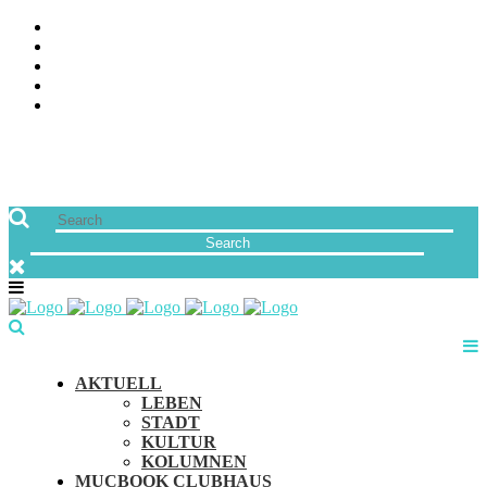
ÜBER UNS
JOBS
FREUNDE VON MUCBOOK | BLOGROLL
NEWSLETTER
IMPRESSUM & DATENSCHUTZ
AKTUELL
LEBEN
STADT
KULTUR
KOLUMNEN
MUCBOOK CLUBHAUS