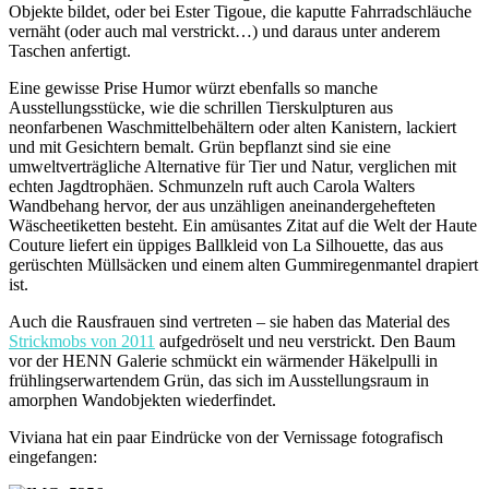
Objekte bildet, oder bei Ester Tigoue, die kaputte Fahrradschläuche
vernäht (oder auch mal verstrickt…) und daraus unter anderem
Taschen anfertigt.
Eine gewisse Prise Humor würzt ebenfalls so manche
Ausstellungsstücke, wie die schrillen Tierskulpturen aus
neonfarbenen Waschmittelbehältern oder alten Kanistern, lackiert
und mit Gesichtern bemalt. Grün bepflanzt sind sie eine
umweltverträgliche Alternative für Tier und Natur, verglichen mit
echten Jagdtrophäen. Schmunzeln ruft auch Carola Walters
Wandbehang hervor, der aus unzähligen aneinandergehefteten
Wäscheetiketten besteht. Ein amüsantes Zitat auf die Welt der Haute
Couture liefert ein üppiges Ballkleid von La Silhouette, das aus
gerüschten Müllsäcken und einem alten Gummiregenmantel drapiert
ist.
Auch die Rausfrauen sind vertreten – sie haben das Material des
Strickmobs von 2011
aufgedröselt und neu verstrickt. Den Baum
vor der HENN Galerie schmückt ein wärmender Häkelpulli in
frühlingserwartendem Grün, das sich im Ausstellungsraum in
amorphen Wandobjekten wiederfindet.
Viviana hat ein paar Eindrücke von der Vernissage fotografisch
eingefangen: