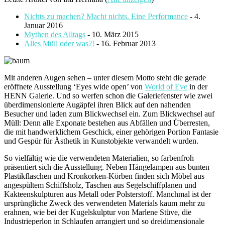
Nichts zu machen? Macht nichts. Eine Performance
- 4.
Januar 2016
Mythen des Alltags
- 10. März 2015
Alles Müll oder was?!
- 16. Februar 2013
Mit anderen Augen sehen – unter diesem Motto steht die gerade
eröffnete Ausstellung ‘Eyes wide open’ von
World of Eve
in der
HENN Galerie. Und so werfen schon die Galeriefenster wie zwei
überdimensionierte Augäpfel ihren Blick auf den nahenden
Besucher und laden zum Blickwechsel ein. Zum Blickwechsel auf
Müll: Denn alle Exponate bestehen aus Abfällen und Überresten,
die mit handwerklichem Geschick, einer gehörigen Portion Fantasie
und Gespür für Ästhetik in Kunstobjekte verwandelt wurden.
So vielfältig wie die verwendeten Materialien, so farbenfroh
präsentiert sich die Ausstellung. Neben Hängelampen aus bunten
Plastikflaschen und Kronkorken-Körben finden sich Möbel aus
angespültem Schiffsholz, Taschen aus Segelschiffplanen und
Kakteenskulpturen aus Metall oder Polsterstoff. Manchmal ist der
ursprüngliche Zweck des verwendeten Materials kaum mehr zu
erahnen, wie bei der Kugelskulptur von Marlene Stüve, die
Industrieperlon in Schlaufen arrangiert und so dreidimensionale