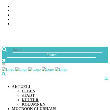
ÜBER UNS
JOBS
FREUNDE VON MUCBOOK | BLOGROLL
NEWSLETTER
IMPRESSUM & DATENSCHUTZ
AKTUELL
LEBEN
STADT
KULTUR
KOLUMNEN
MUCBOOK CLUBHAUS