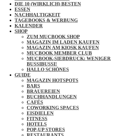
DIE 10 (WIRKLICH) BESTEN
ESSEN
NACHHALTIGKEIT
TAGEBOOKS & WERBUNG
KALENDER
SHOP
ZUM MUCBOOK SHOP
MAGAZIN IM LADEN KAUFEN
MAGAZIN AM KIOSK KAUFEN
MUCBOOK MEMBER CLUB
MUCBOOK-SIEBDRUCK: WENIGER
BUSSIBUSSI!
HALLO SCHÖNES
GUIDE
MAGAZIN HOTSPOTS
BARS
BRAUEREIEN
BUCHHANDLUNGEN
CAFÉS
COWORKING SPACES
EISDIELEN
FITNESS
HOTELS
POP-UP STORES
RESTAURANTS