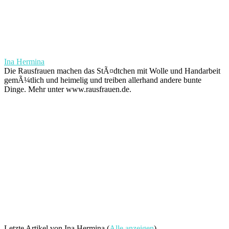
Ina Hermina
Die Rausfrauen machen das StÃ¤dtchen mit Wolle und Handarbeit
gemÃ¼tlich und heimelig und treiben allerhand andere bunte
Dinge. Mehr unter www.rausfrauen.de.
Letzte Artikel von Ina Hermina
(
Alle anzeigen
)