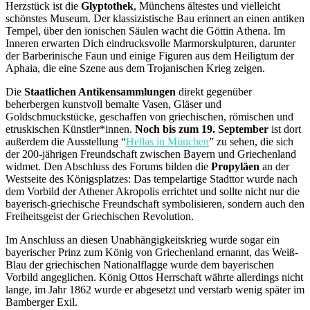
Herzstück ist die
Glyptothek
, Münchens ältestes und vielleicht
schönstes Museum. Der klassizistische Bau erinnert an einen antiken
Tempel, über den ionischen Säulen wacht die Göttin Athena. Im
Inneren erwarten Dich eindrucksvolle Marmorskulpturen, darunter
der Barberinische Faun und einige Figuren aus dem Heiligtum der
Aphaia, die eine Szene aus dem Trojanischen Krieg zeigen.
Die
Staatlichen Antikensammlungen
direkt gegenüber
beherbergen kunstvoll bemalte Vasen, Gläser und
Goldschmuckstücke, geschaffen von griechischen, römischen und
etruskischen Künstler*innen.
Noch bis zum 19. September
ist dort
außerdem die Ausstellung “
Hellas in München
” zu sehen, die sich
der 200-jährigen Freundschaft zwischen Bayern und Griechenland
widmet. Den Abschluss des Forums bilden die
Propyläen
an der
Westseite des Königsplatzes: Das tempelartige Stadttor wurde nach
dem Vorbild der Athener Akropolis errichtet und sollte nicht nur die
bayerisch-griechische Freundschaft symbolisieren, sondern auch den
Freiheitsgeist der Griechischen Revolution.
Im Anschluss an diesen Unabhängigkeitskrieg wurde sogar ein
bayerischer Prinz zum König von Griechenland ernannt, das Weiß-
Blau der griechischen Nationalflagge wurde dem bayerischen
Vorbild angeglichen. König Ottos Herrschaft währte allerdings nicht
lange, im Jahr 1862 wurde er abgesetzt und verstarb wenig später im
Bamberger Exil.