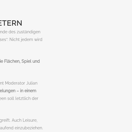
ETERN
zende des zuständigen
ses“: Nicht jedem wird
ie Flächen, Spiel und
ont Moderator Julian
elungen – in einem
en soll letztlich der
greift. Auch Leisure,
tlaufend einzubeziehen.