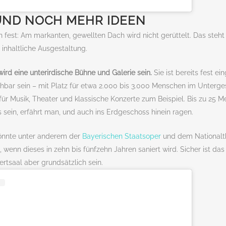
 UND NOCH MEHR IDEEN
n fest: Am markanten, gewellten Dach wird nicht gerüttelt. Das steh
inhaltliche Ausgestaltung.
wird eine unterirdische Bühne und Galerie sein.
Sie ist bereits fest e
ichbar sein – mit Platz für etwa 2.000 bis 3.000 Menschen im Unterg
r Musik, Theater und klassische Konzerte zum Beispiel. Bis zu 25 Me
sein, erfährt man, und auch ins Erdgeschoss hinein ragen.
könnte unter anderem der
Bayerischen Staatsoper
und dem Nationalth
 wenn dieses in zehn bis fünfzehn Jahren saniert wird. Sicher ist da
zertsaal aber grundsätzlich sein.