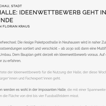
CHAU
,
STADT
ALLE: IDEENWETTBEWERB GEHT IN
UNDE
N FLORIAN KRAUS
iefwechsel: Die riesige Paketposthalle in Neuhausen wird in naher Zu
stsendungen sortiert und verschickt – ab 2030 soll dann eine Multifun
Umbau. Dem Bauplan geht derzeit ein Ideenwettbewerb voraus. Auf 
 zu erfahren.
rtete der Ideenwettbewerb für die Nutzung der Halle, der diese Woch
rger*innen und Fachexpert*innen geht.
en werden es wohl in der imposanten Halle
, die mit einer Spannweit
 die Fläche von drei bis vier Fussballfeldern misst.