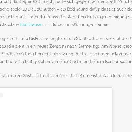
r und Bauträger Ralf Büschl hatte sich gegenüber der Stadt München
gend soziokulturell zu nutzen – als Bedingung dafür, dass er auch d
twickeln darf – immerhin muss die Stadt bei der Baugenehmigung sp
ektakuläre
Hochhäuser
mit Büros und Wohnungen bauen.
geistert – die Diskussion begleitet die Stadt seit dem Verkauf des 
018 (die zieht in ein neues Zentrum nach Germering). Am Abend beto
Stadtverwaltung bei der Entwicklung der Halle und den unkommerzi
tsort haben soll (abgesehen von einer Gastro und einem Konzertsaal 
 ist auch zu Gast, sie freut sich über den „Blumenstrauß an Ideen“, d