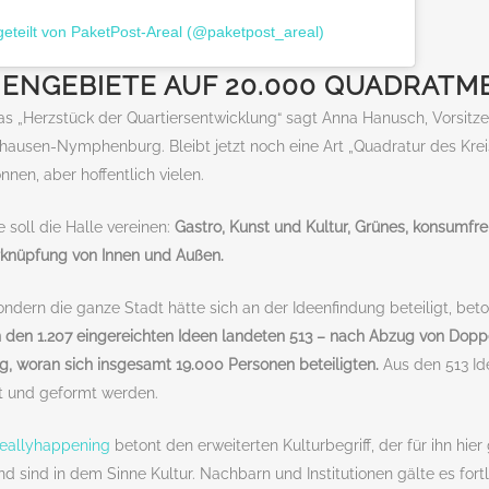
 geteilt von PaketPost-Areal (@paketpost_areal)
ENGEBIETE AUF 20.000 QUADRATM
das „Herzstück der Quartiersentwicklung“ sagt Anna Hanusch, Vorsit
ausen-Nymphenburg. Bleibt jetzt noch eine Art „Quadratur des Krei
en, aber hoffentlich vielen.
 soll die Halle vereinen:
Gastro, Kunst und Kultur, Grünes, konsumfre
knüpfung von Innen und Außen.
sondern die ganze Stadt hätte sich an der Ideenfindung beteiligt, bet
 den 1.207 eingereichten Ideen landeten 513 – nach Abzug von Dopp
ng, woran sich insgesamt 19.000 Personen beteiligten.
Aus den 513 Ide
t und geformt werden.
sreallyhappening
betont den erweiterten Kulturbegriff, der für ihn hier 
d sind in dem Sinne Kultur. Nachbarn und Institutionen gälte es for