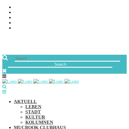
ÜBER UNS
JOBS
FREUNDE VON MUCBOOK | BLOGROLL
NEWSLETTER
IMPRESSUM & DATENSCHUTZ
AKTUELL
LEBEN
STADT
KULTUR
KOLUMNEN
MUCBOOK CLUBHAUS