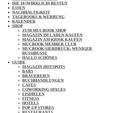
DIE 10 (WIRKLICH) BESTEN
ESSEN
NACHHALTIGKEIT
TAGEBOOKS & WERBUNG
KALENDER
SHOP
ZUM MUCBOOK SHOP
MAGAZIN IM LADEN KAUFEN
MAGAZIN AM KIOSK KAUFEN
MUCBOOK MEMBER CLUB
MUCBOOK-SIEBDRUCK: WENIGER
BUSSIBUSSI!
HALLO SCHÖNES
GUIDE
MAGAZIN HOTSPOTS
BARS
BRAUEREIEN
BUCHHANDLUNGEN
CAFÉS
COWORKING SPACES
EISDIELEN
FITNESS
HOTELS
POP-UP STORES
RESTAURANTS