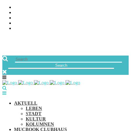
ÜBER UNS
JOBS
FREUNDE VON MUCBOOK | BLOGROLL
NEWSLETTER
IMPRESSUM & DATENSCHUTZ
AKTUELL
LEBEN
STADT
KULTUR
KOLUMNEN
MUCBOOK CLUBHAUS