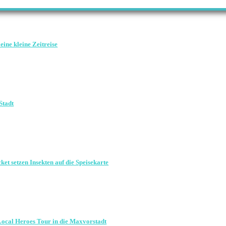
eine kleine Zeitreise
Stadt
 setzen Insekten auf die Speisekarte
Local Heroes Tour in die Maxvorstadt