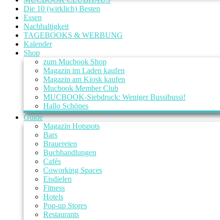
Die 10 (wirklich) Besten
Essen
Nachhaltigkeit
TAGEBOOKS & WERBUNG
Kalender
Shop
zum Mucbook Shop
Magazin im Laden kaufen
Magazin am Kiosk kaufen
Mucbook Member Club
MUCBOOK-Siebdruck: Weniger Bussibussi!
Hallo Schönes
Guide
Magazin Hotspots
Bars
Brauereien
Buchhandlungen
Cafés
Coworking Spaces
Eisdielen
Fitness
Hotels
Pop-up Stores
Restaurants