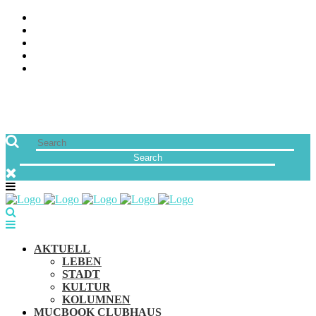
ÜBER UNS
JOBS
FREUNDE VON MUCBOOK | BLOGROLL
NEWSLETTER
IMPRESSUM & DATENSCHUTZ
AKTUELL
LEBEN
STADT
KULTUR
KOLUMNEN
MUCBOOK CLUBHAUS