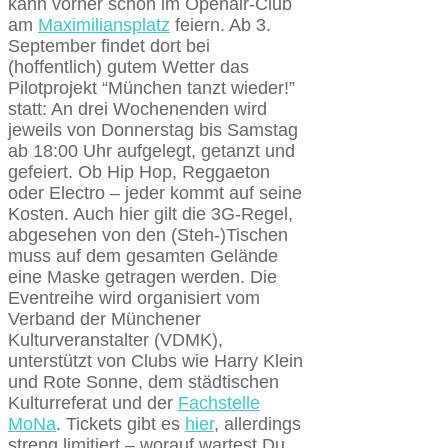
kann vorher schon im Openair-Club
am
Maximiliansplatz
feiern. Ab 3.
September findet dort bei
(hoffentlich) gutem Wetter das
Pilotprojekt “München tanzt wieder!”
statt: An drei Wochenenden wird
jeweils von Donnerstag bis Samstag
ab 18:00 Uhr aufgelegt, getanzt und
gefeiert. Ob Hip Hop, Reggaeton
oder Electro – jeder kommt auf seine
Kosten. Auch hier gilt die 3G-Regel,
abgesehen von den (Steh-)Tischen
muss auf dem gesamten Gelände
eine Maske getragen werden. Die
Eventreihe wird organisiert vom
Verband der Münchener
Kulturveranstalter (VDMK),
unterstützt von Clubs wie Harry Klein
und Rote Sonne, dem städtischen
Kulturreferat und der
Fachstelle
MoNa
. Tickets gibt es
hier
, allerdings
streng limitiert – worauf wartest Du