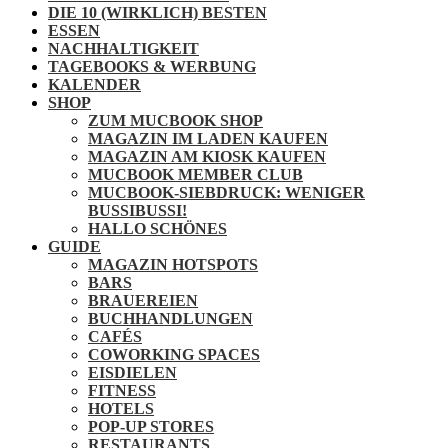
DIE 10 (WIRKLICH) BESTEN
ESSEN
NACHHALTIGKEIT
TAGEBOOKS & WERBUNG
KALENDER
SHOP
ZUM MUCBOOK SHOP
MAGAZIN IM LADEN KAUFEN
MAGAZIN AM KIOSK KAUFEN
MUCBOOK MEMBER CLUB
MUCBOOK-SIEBDRUCK: WENIGER
BUSSIBUSSI!
HALLO SCHÖNES
GUIDE
MAGAZIN HOTSPOTS
BARS
BRAUEREIEN
BUCHHANDLUNGEN
CAFÉS
COWORKING SPACES
EISDIELEN
FITNESS
HOTELS
POP-UP STORES
RESTAURANTS