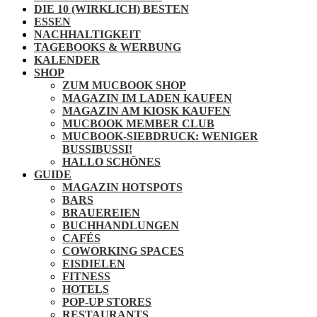
DIE 10 (WIRKLICH) BESTEN
ESSEN
NACHHALTIGKEIT
TAGEBOOKS & WERBUNG
KALENDER
SHOP
ZUM MUCBOOK SHOP
MAGAZIN IM LADEN KAUFEN
MAGAZIN AM KIOSK KAUFEN
MUCBOOK MEMBER CLUB
MUCBOOK-SIEBDRUCK: WENIGER
BUSSIBUSSI!
HALLO SCHÖNES
GUIDE
MAGAZIN HOTSPOTS
BARS
BRAUEREIEN
BUCHHANDLUNGEN
CAFÉS
COWORKING SPACES
EISDIELEN
FITNESS
HOTELS
POP-UP STORES
RESTAURANTS