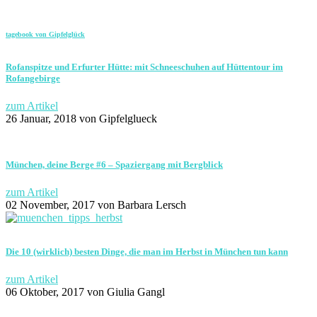
tagebook von Gipfelglück
Rofanspitze und Erfurter Hütte: mit Schneeschuhen auf Hüttentour im
Rofangebirge
zum Artikel
26 Januar, 2018
von Gipfelglueck
München, deine Berge #6 – Spaziergang mit Bergblick
zum Artikel
02 November, 2017
von Barbara Lersch
Die 10 (wirklich) besten Dinge, die man im Herbst in München tun kann
zum Artikel
06 Oktober, 2017
von Giulia Gangl